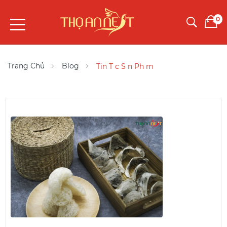
0
Trang Chủ
Blog
Tin T c S n Ph m