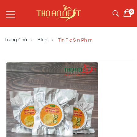
0
Trang Chủ
Blog
Tin T c S n Ph m