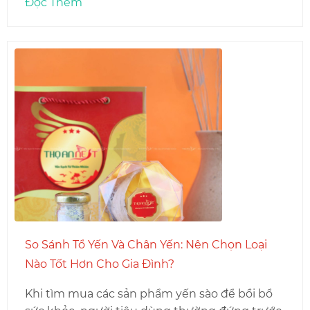
Đọc Thêm
So Sánh Tổ Yến Và Chân Yến: Nên Chọn Loại
Nào Tốt Hơn Cho Gia Đình?
Khi tìm mua các sản phẩm yến sào để bồi bổ