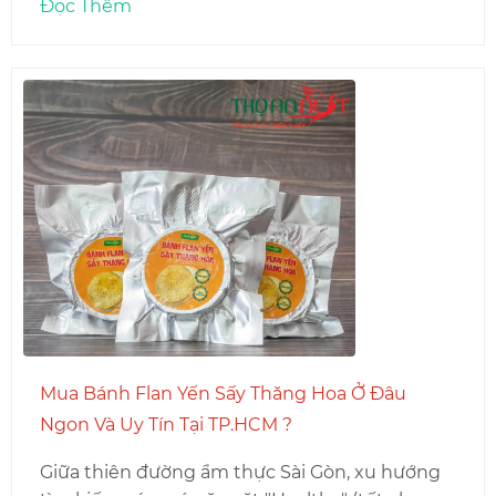
Đọc Thêm
Mua Bánh Flan Yến Sấy Thăng Hoa Ở Đâu
Ngon Và Uy Tín Tại TP.HCM ?
Giữa thiên đường ẩm thực Sài Gòn, xu hướng