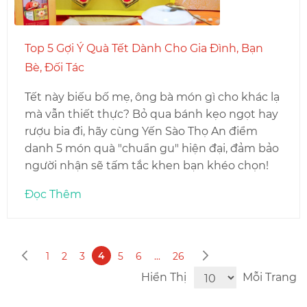
Top 5 Gợi Ý Quà Tết Dành Cho Gia Đình, Bạn
Bè, Đối Tác
Tết này biếu bố mẹ, ông bà món gì cho khác lạ
mà vẫn thiết thực? Bỏ qua bánh kẹo ngọt hay
rượu bia đi, hãy cùng Yến Sào Thọ An điểm
danh 5 món quà "chuẩn gu" hiện đại, đảm bảo
người nhận sẽ tấm tắc khen bạn khéo chọn!
Đọc Thêm
Trang
Trang
Bạn đang đọc trang
Trang
Trước
Tiếp theo
Trang
Trang
Trang
4
Trang
Trang
Trang
1
2
3
5
6
...
26
Hiển Thị
Mỗi Trang