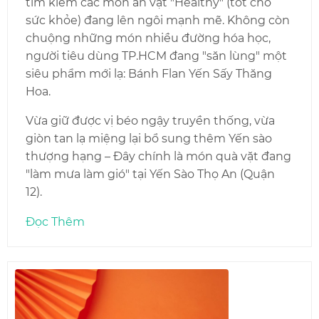
tìm kiếm các món ăn vặt "Healthy" (tốt cho
sức khỏe) đang lên ngôi mạnh mẽ. Không còn
chuộng những món nhiều đường hóa học,
người tiêu dùng TP.HCM đang "săn lùng" một
siêu phẩm mới lạ: Bánh Flan Yến Sấy Thăng
Hoa.
Vừa giữ được vị béo ngậy truyền thống, vừa
giòn tan lạ miệng lại bổ sung thêm Yến sào
thượng hạng – Đây chính là món quà vặt đang
"làm mưa làm gió" tại Yến Sào Thọ An (Quận
12).
Đọc Thêm