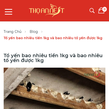
0
Trang Chủ
Blog
Tổ yến bao nhiêu tiền 1kg và bao nhiêu tổ yến được 1kg
Tổ yến bao nhiêu tiền 1kg và bao nhiêu
tổ yến được 1kg