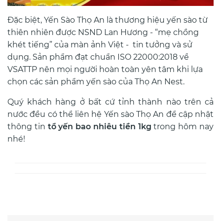
Đặc biệt, Yến Sào Thọ An là thương hiệu yến sào từ
thiên nhiên được NSND Lan Hương - “mẹ chồng
khét tiếng” của màn ảnh Việt - tin tưởng và sử
dụng. Sản phẩm đạt chuẩn ISO 22000:2018 về
VSATTP nên mọi người hoàn toàn yên tâm khi lựa
chọn các sản phẩm yến sào của Thọ An Nest.
Quý khách hàng ở bất cứ tỉnh thành nào trên cả
nước đều có thể liên hệ Yến sào Thọ An để cập nhật
thông tin
tổ yến bao nhiêu tiền 1kg
trong hôm nay
nhé!