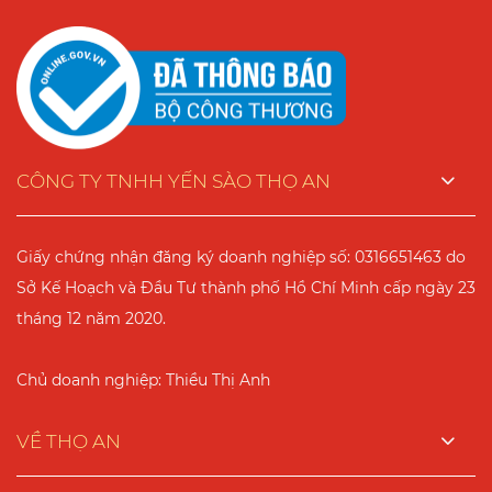
CÔNG TY TNHH YẾN SÀO THỌ AN
Giấy chứng nhận đăng ký doanh nghiệp số: 0316651463 do
Sở Kế Hoạch và Đầu Tư thành phố Hồ Chí Minh cấp ngày 23
tháng 12 năm 2020.
Chủ doanh nghiệp: Thiều Thị Anh
VỀ THỌ AN