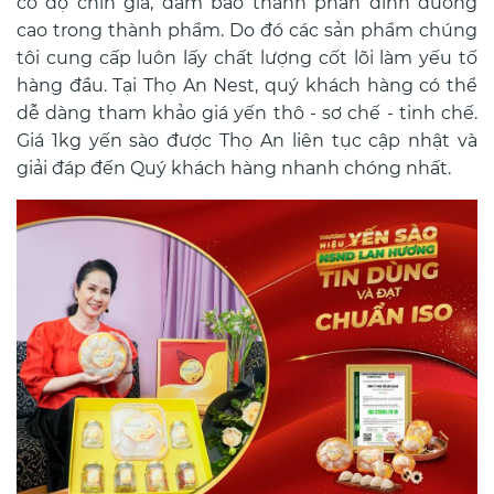
có độ chín già, đảm bảo thành phần dinh dưỡng
cao trong thành phẩm. Do đó các sản phẩm chúng
tôi cung cấp luôn lấy chất lượng cốt lõi làm yếu tố
hàng đầu. Tại Thọ An Nest, quý khách hàng có thể
dễ dàng tham khảo giá yến thô - sơ chế - tinh chế.
Giá 1kg yến sào được Thọ An liên tục cập nhật và
giải đáp đến Quý khách hàng nhanh chóng nhất.