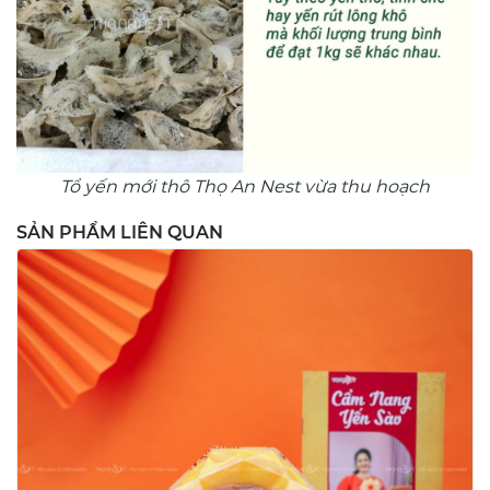
Tổ yến mới thô Thọ An Nest vừa thu hoạch
SẢN PHẨM LIÊN QUAN