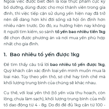
Ngoài việc được biết đến là loại thực phẩm cực kỳ
bổ dưỡng, dùng được cho mọi thành viên trong gia
đình, thì việc tiếp cận sử dụng yến hiện nay đã trở
nên dễ dàng hơn khi đời sống xã hội ổn định hơn
nhiều năm trước. Do đó, xu hướng hiện nay không
ít người tìm kiếm, so sánh
tổ yến bao nhiêu tiền 1kg
để chọn được phương án và nơi mua yến phù hợp
nhất cho gia đình.
1. Bao nhiêu tổ yến được 1kg
Để tìm thấy câu trả lời
bao nhiêu tổ yến được 1kg
,
Quý khách cần xác định loại yến mình muốn mua là
loại nào. Tùy theo yến thô, sơ chế hay tinh chế mà
khối lượng trung bình của chúng sẽ khác nhau.
Cụ thể, với loại yến thô (tổ yến vừa thu hoạch, còn
lông, chưa làm sạch), khối lượng trung bình của mỗi
tổ dao động từ 4 - 8g. Do đó để đủ 1kg cần từ 100 -