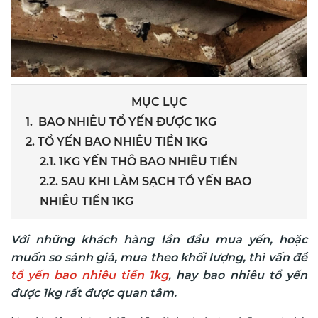
MỤC LỤC
1. BAO NHIÊU TỔ YẾN ĐƯỢC 1KG
2. TỔ YẾN BAO NHIÊU TIỀN 1KG
2.1. 1KG YẾN THÔ BAO NHIÊU TIỀN
2.2. SAU KHI LÀM SẠCH TỔ YẾN BAO
NHIÊU TIỀN 1KG
Với những khách hàng lần đầu mua yến, hoặc
muốn so sánh giá, mua theo khối lượng, thì vấn đề
tổ yến bao nhiêu tiền 1kg
, hay bao nhiêu tổ yến
được 1kg rất được quan tâm.