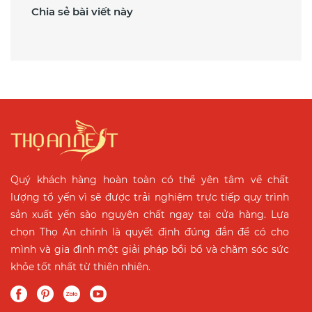
Chia sẻ bài viết này
Quý khách hàng hoàn toàn có thể yên tâm về chất
lượng tổ yến vì sẽ được trải nghiệm trực tiếp quy trình
sản xuất yến sào nguyên chất ngay tại cửa hàng. Lựa
chọn Thọ An chính là quyết định đúng đắn để có cho
mình và gia đình một giải pháp bồi bổ và chăm sóc sức
khỏe tốt nhất từ thiên nhiên.