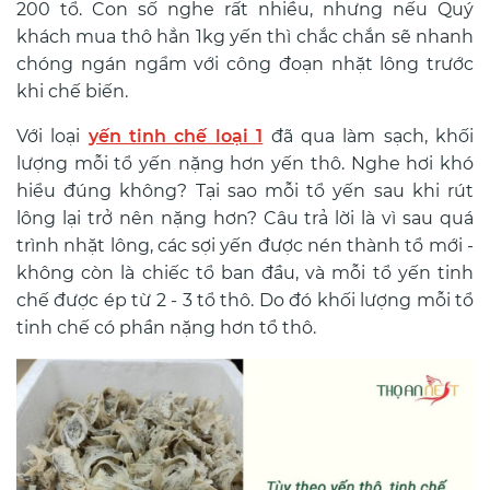
200 tổ. Con số nghe rất nhiều, nhưng nếu Quý
khách mua thô hẳn 1kg yến thì chắc chắn sẽ nhanh
chóng ngán ngẩm với công đoạn nhặt lông trước
khi chế biến.
Với loại
yến tinh chế loại 1
đã qua làm sạch, khối
lượng mỗi tổ yến nặng hơn yến thô. Nghe hơi khó
hiểu đúng không? Tại sao mỗi tổ yến sau khi rút
lông lại trở nên nặng hơn? Câu trả lời là vì sau quá
trình nhặt lông, các sợi yến được nén thành tổ mới -
không còn là chiếc tổ ban đầu, và mỗi tổ yến tinh
chế được ép từ 2 - 3 tổ thô. Do đó khối lượng mỗi tổ
tinh chế có phần nặng hơn tổ thô.