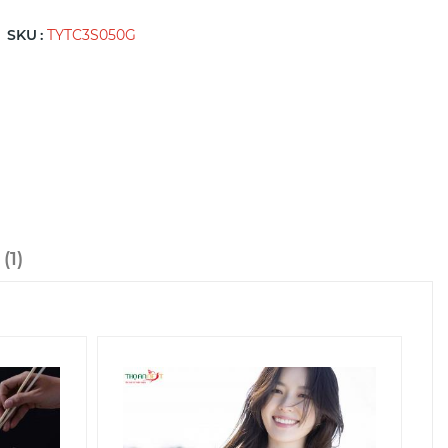
SKU
TYTC3S050G
Á
1