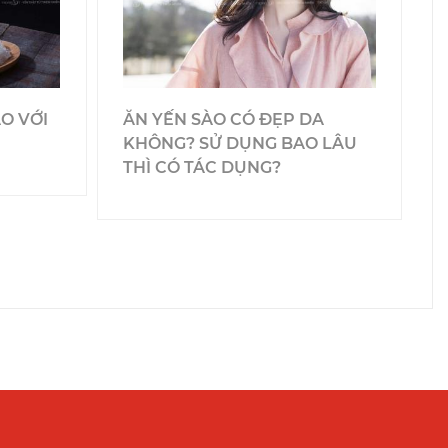
O VỚI
ĂN YẾN SÀO CÓ ĐẸP DA
KHÔNG? SỬ DỤNG BAO LÂU
S
THÌ CÓ TÁC DỤNG?