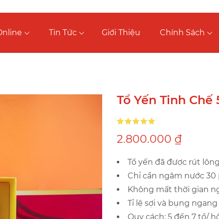
nline
Tin Tức
Giới Thiệu
Chính Sách
Tổ Yến Tinh Chế 
Xếp hạng:
2.800.000 ₫
Tổ yến đã được rút lông,
Chỉ cần ngâm nước 30 
Không mất thời gian ng
Tỉ lệ sợi và bụng ngang
Quy cách: 5 đến 7 tổ/ h