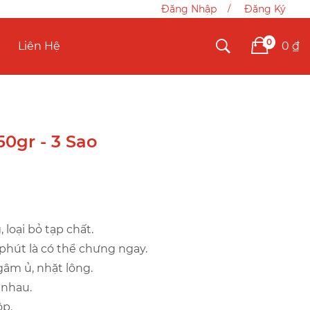
Đăng Nhập
Đăng Ký
0
0 ₫
Liên Hệ
50gr - 3 Sao
 loại bỏ tạp chất.
phút là có thể chưng ngay.
âm ủ, nhặt lông.
 nhau.
ộp.