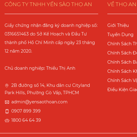
CÔNG TY TNHH YẾN SÀO THỌ AN
VỀ THỌ AN
Giấy chứng nhận đăng ký doanh nghiệp số:
Giới Thiệu
0316651463 do Sở Kế Hoạch và Đầu Tư
Tuyển Dụng
thành phố Hồ Chí Minh cấp ngày 23 tháng
Chính Sách T
12 năm 2020.
Chính Sách Đổ
Chính Sách B
Chủ doanh nghiệp: Thiều Thị Anh
Chính Sách K
Chính Sách V
2B đường số 14, Khu dân cư Cityland
Điều Kiện Gi
Park Hills, Phường Gò Vấp, TPHCM
admin@yensaothoan.com
0907 899 399
1800 64 64 39