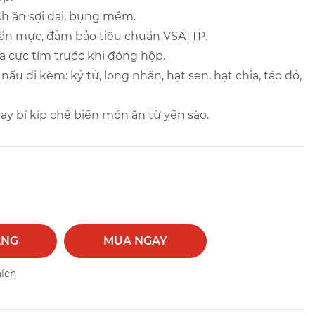
h ăn sợi dai, bụng mềm.
uẩn mực, đảm bảo tiêu chuẩn VSATTP.
a cực tím trước khi đóng hộp.
nấu đi kèm: kỷ tử, long nhãn, hạt sen, hạt chia, táo đỏ,
ay bí kíp chế biến món ăn từ yến sào.
ÀNG
MUA NGAY
hích