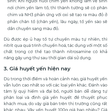
sinh: Khi người nuôi chim yến không làm vệ sinh
nơi chim yến làm tổ, thì thành tường sẽ có phân
chim và NH3 phản ứng với oxi sẽ tạo ra màu đỏ ở
phần chân tổ (chân yến), lâu ngày, tổ yến sào sẽ
dần chuyển sang màu đỏ.
Dù được ép ủ hay tổ tự chuyển màu tự nhiên, thì
nitrit qua quá trình chuyển hoá, tác dụng với một số
chất trong cơ thể tạo thành nitrosamine có khả
năng gây ung thư sau thời gian dài sử dụng.
3. Giá huyết yến hiện nay
Dù trong thời điểm và hoàn cảnh nào, giá huyết yến
vẫn luôn cao nhất so với các loại yến khác. Đánh vào
tâm lý quý hiếm và đại bổ, người bán dễ dàng tự
phân loại và định giá yến huyết để thuyết phục
khách mua, do vậy giá bán trên thị trường cũng rất
khác nhau. Vậy yến huyết 100g giá bao nhiêu? Giá