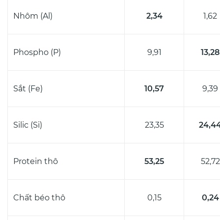
Nhôm (Al)
2,34
1,62
Phospho (P)
9,91
13,28
Sắt (Fe)
10,57
9,39
Silic (Si)
23,35
24,4
Protein thô
53,25
52,72
Chất béo thô
0,15
0,24