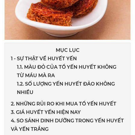
MỤC LỤC
1 - SỰ THẬT VỀ HUYẾT YẾN
1.1. MÀU ĐỎ CỦA TỔ YẾN HUYẾT KHÔNG
TỪ MÁU MÀ RA
1.2. SỐ LƯỢNG YẾN HUYẾT ĐẢO KHÔNG
NHIỀU
2. NHỮNG RỦI RO KHI MUA TỔ YẾN HUYẾT
3. GIÁ HUYẾT YẾN HIỆN NAY
4. SO SÁNH DINH DƯỠNG TRONG YẾN HUYẾT
VÀ YẾN TRẮNG