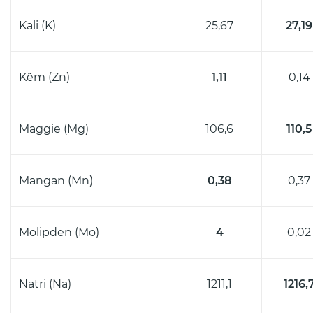
Kali (K)
25,67
27,19
Kẽm (Zn)
1,11
0,14
Maggie (Mg)
106,6
110,5
Mangan (Mn)
0,38
0,37
Molipden (Mo)
4
0,02
Natri (Na)
1211,1
1216,