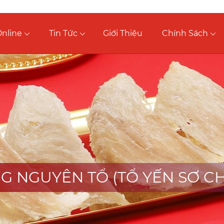
nline
Tin Tức
Giới Thiệu
Chính Sách
G NGUYÊN TỔ (TỔ YẾN SƠ C