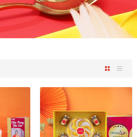
Xem
dưới
Lưới
Danh
dạng
sách