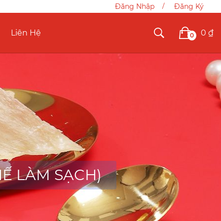
Đăng Nhập
Đăng Ký
0 ₫
Liên Hệ
0
HẾ LÀM SẠCH)