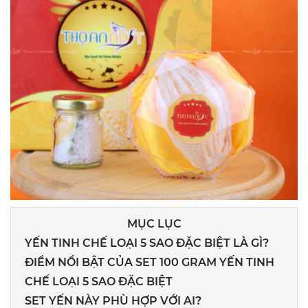
MỤC LỤC
YẾN TINH CHẾ LOẠI 5 SAO ĐẶC BIỆT LÀ GÌ?
ĐIỂM NỔI BẬT CỦA SET 100 GRAM YẾN TINH
CHẾ LOẠI 5 SAO ĐẶC BIỆT
SET YẾN NÀY PHÙ HỢP VỚI AI?