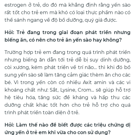
estrogen ở trẻ, do đó mà khẳng định rằng yến sào
rất
tốt cho trẻ em mà khó có loại thực phẩm nào có
thể sánh ngang về độ bổ dưỡng, quý giá được.
Hỏi: Trẻ đang trong giai đoạn phát triển nhưng
biếng ăn, có nên cho trẻ ăn yến sào hay không?
Trường hợp trẻ em đang trong quá trình phát triển
nhưng biếng ăn dẫn tới trẻ dễ bị suy dinh dưỡng,
còi xương, kém phát triển về trí não… thì khi đó bổ
sung yến sào sẽ làm tăng cảm giác thèm ăn cho các
bé. Vì trong yến còn có nhiều Axit amin và các vi
khoáng chất như: Sắt, Lysine, Crom... sẽ giúp hỗ trợ
hệ tiêu hóa,
tăng sức đề kháng và hấp thu các
dưỡng chất khác tốt hơn cho trẻ hỗ trợ cho quá
trình phát triển toàn diện ở trẻ.
Hỏi: Làm thế nào để biết được các triệu chứng dị
ứng yến ở trẻ em khi vừa cho con sử dụng?