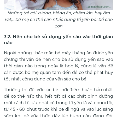
Những trẻ còi xương, biếng ăn, chậm lớn, hay ốm
vặt,... bố mẹ có thể cân nhắc dùng tổ yến bồi bổ cho
con
3.2. Nên cho bé sử dụng yến sào vào thời gian
nào
Ngoài những thắc mắc bé mấy tháng ăn được yến
chưng thì vấn đề nên cho bé sử dụng yến sào vào
thời gian nào trong ngày là hợp lý, cũng là vấn đề
cần được bố mẹ quan tâm đến để có thể phát huy
tốt nhất công dụng của yến sào cho bé.
Thường thì đối với các bé
thời điểm hoàn hảo nhất
để có thể hấp thu hết tất cả các chất dinh dưỡng
một cách tối ưu nhất có trong tổ yến là vào buổi tối,
từ 45 - 60 phút trước khi bé đi ngủ và vào lúc sáng
sớm khi bé vừa thức dậy lúc bụng còn đang đói.