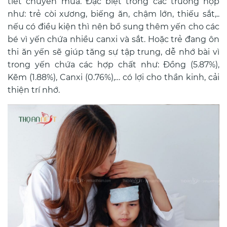
tiết chuyển mùa. Đặc biệt trong các trường hợp
như: trẻ còi xương, biếng ăn, chậm lớn, thiếu sắt,..
nếu có điều kiện thì nên bổ sung thêm yến cho các
bé vì yến chứa nhiều canxi và sắt. Hoặc trẻ đang ôn
thi ăn yến sẽ giúp tăng sự tập trung, dễ nhớ bài vì
trong yến chứa các hợp chất như: Đồng (5.87%),
Kẽm (1.88%), Canxi (0.76%),
… có lợi cho thần kinh, cải
thiện trí nhớ.