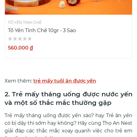
TỔ YẾN TINH CHẾ
Tổ Yến Tinh Chế 10gr - 3 Sao
560.000 ₫
Xem thêm:
trẻ mấy tuổi ăn được yến
2. Trẻ mấy tháng uống được nước yến
và một số thắc mắc thường gặp
Trẻ mấy tháng uống được yến sào? hay Trẻ ăn yến
có bị dậy thì sớm hay không? Hãy cùng Thọ An Nest
giải đáp các thắc mắc xoay quanh việc cho trẻ em