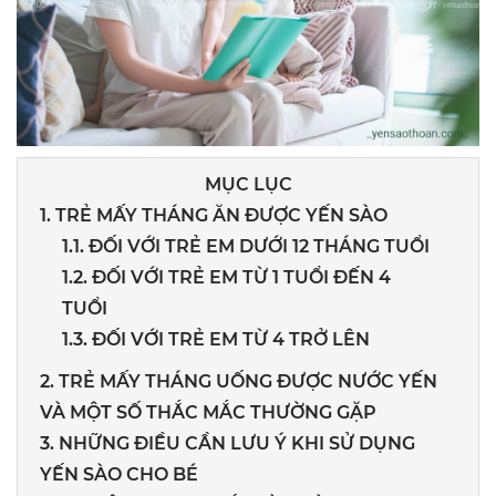
MỤC LỤC
1. TRẺ MẤY THÁNG ĂN ĐƯỢC YẾN SÀO
1.1. ĐỐI VỚI TRẺ EM DƯỚI 12 THÁNG TUỔI
1.2. ĐỐI VỚI TRẺ EM TỪ 1 TUỔI ĐẾN 4
TUỔI
1.3. ĐỐI VỚI TRẺ EM TỪ 4 TRỞ LÊN
2. TRẺ MẤY THÁNG UỐNG ĐƯỢC NƯỚC YẾN
VÀ MỘT SỐ THẮC MẮC THƯỜNG GẶP
3. NHỮNG ĐIỀU CẦN LƯU Ý KHI SỬ DỤNG
YẾN SÀO CHO BÉ