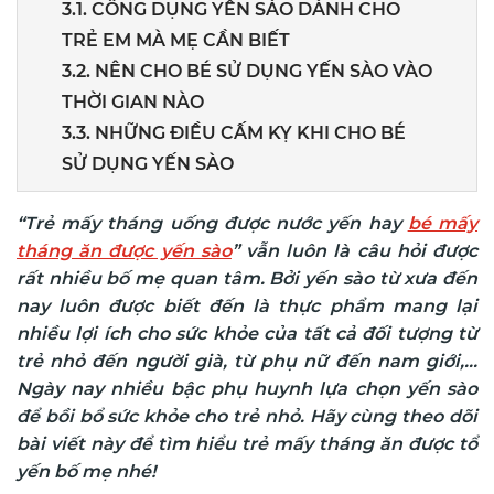
3.1. CÔNG DỤNG YẾN SÀO DÀNH CHO
TRẺ EM MÀ MẸ CẦN BIẾT
3.2. NÊN CHO BÉ SỬ DỤNG YẾN SÀO VÀO
THỜI GIAN NÀO
3.3. NHỮNG ĐIỀU CẤM KỴ KHI CHO BÉ
SỬ DỤNG YẾN SÀO
“Trẻ mấy tháng uống được nước yến hay
bé mấy
tháng ăn được yến sào
” vẫn luôn là câu hỏi được
rất nhiều bố mẹ quan tâm. Bởi yến sào từ xưa đến
nay luôn được biết đến là thực phẩm mang lại
nhiều lợi ích cho sức khỏe của tất cả đối tượng từ
trẻ nhỏ đến người già, từ phụ nữ đến nam giới,...
Ngày nay nhiều bậc phụ huynh lựa chọn yến sào
để bồi bổ sức khỏe cho trẻ nhỏ. Hãy cùng theo dõi
bài viết này để tìm hiểu trẻ mấy tháng ăn được tổ
yến bố mẹ nhé!