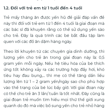
1.2. Đối với trẻ em từ 1 tuổi đến 4 tuổi
Trẻ mấy tháng ăn được yến hũ để giải đáp vấn đề
này thì đối với trẻ em từ 1 đến 4 tuổi là giai đoạn mà
các bác sĩ đã khuyên rằng có thể sử dụng yến sào
cho trẻ. Đây là quá trình các bé bắt đầu tập làm
quen với các đồ ăn dặm hàng ngày.
Theo lời khuyên từ các chuyên gia dinh dưỡng, thì
lượng yến cho trẻ ăn trong giai đoạn này là: 0,5
gram yến mỗi ngày. Nếu hệ tiêu hóa của bé thích
ứng tốt không xảy ra các trường hợp đầy hơi, khó
tiêu hay đau bụng,... thì mẹ có thể tăng dần liều
lượng lên từ 1 – 2 gram yến/ngày sao cho phù hợp
vào thể trạng của bé lúc bấy giờ. Với giai đoạn này
có thể cho trẻ ăn 3 lần/ tuần là tốt nhất. Đây cũng là
giai đoạn trẻ muốn tìm hiểu mọi thứ thế giới xung
quanh do đó mà việc bổ sung yến cho trẻ nhỏ hàng