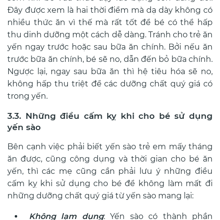
Đây được xem là hai thời điểm mà dạ dày không có
nhiều thức ăn vì thế mà rất tốt để bé có thể hấp
thu dinh dưỡng một cách dễ dàng.
Tránh cho trẻ ăn
yến ngay trước hoặc sau bữa ăn chính. Bởi nếu ăn
trước bữa ăn chính, bé sẽ no, dẫn đến bỏ bữa chính.
Ngược lại, ngay sau bữa ăn thì hệ tiêu hóa sẽ no,
không hấp thu triệt để các dưỡng chất quý giá có
trong yến.
3.3. Những điều cấm kỵ khi cho bé sử dụng
yến sào
Bên cạnh việc phải biết yến sào trẻ em mấy tháng
ăn được, cũng công dụng và thời gian cho bé ăn
yến, thì các mẹ cũng cần phải lưu ý những điều
cấm kỵ
khi sử dụng cho bé để không làm mất đi
những dưỡng chất quý giá từ yến sào mang lại:
Không lạm dụng
: Yến sào có thành phần