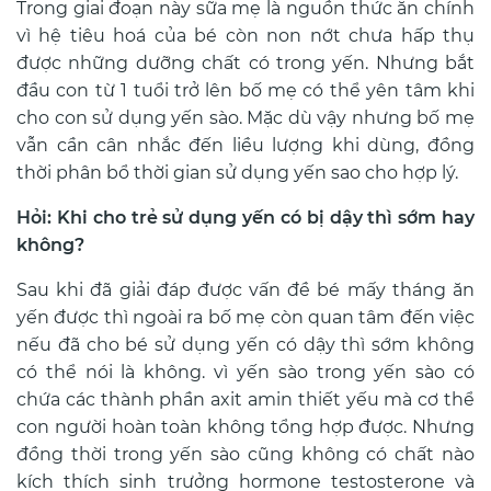
Trong giai đoạn này sữa mẹ là nguồn thức ăn chính
vì hệ tiêu hoá của bé còn non nớt chưa hấp thụ
được những dưỡng chất có trong yến. Nhưng bắt
đầu con từ 1 tuổi trở lên bố mẹ có thể yên tâm khi
cho con sử dụng yến sào. Mặc dù vậy nhưng bố mẹ
vẫn cần
cân
nhắc đến liều lượng khi dùng, đồng
thời phân bổ thời gian sử dụng yến sao cho hợp lý.
Hỏi: Khi cho trẻ sử dụng yến có bị dậy thì sớm hay
không?
Sau khi đã giải đáp được vấn đề bé mấy tháng ăn
yến được thì ngoài ra bố mẹ còn quan tâm đến việc
nếu đã cho bé sử dụng yến có dậy thì sớm không
có thể nói là không. vì yến sào trong yến sào có
chứa các thành phần axit amin thiết yếu mà cơ thể
con người hoàn toàn không tổng hợp được. Nhưng
đồng thời trong yến sào cũng không có chất nào
kích thích sinh trưởng h
ormone testosterone và