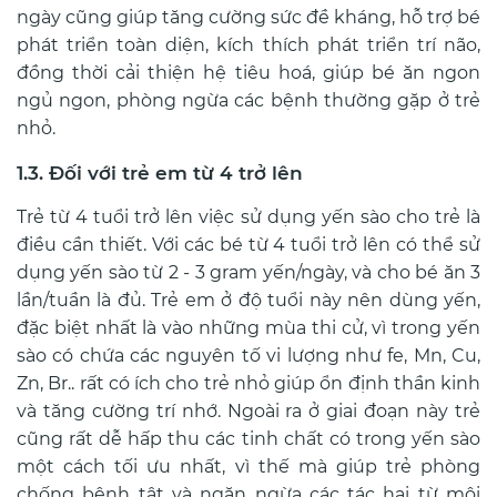
ngày cũng giúp tăng cường sức đề kháng, hỗ trợ bé
phát triển toàn diện,
kích thích phát triển trí não,
đồng thời cải thiện hệ tiêu hoá, giúp bé ăn ngon
ngủ ngon, phòng ngừa các bệnh thường gặp ở trẻ
nhỏ.
1.3. Đối với trẻ em từ 4 trở lên
Trẻ từ 4 tuổi trở lên việc sử dụng yến sào cho trẻ là
điều cần thiết. Với các bé từ 4 tuổi trở lên có thể sử
dụng yến sào từ 2 - 3 gram yến/ngày, và cho bé ăn 3
lần/tuần là đủ.
Trẻ em ở độ tuổi này nên dùng yến,
đặc biệt nhất là vào những mùa thi cử, vì trong yến
sào có chứa các nguyên tố vi lượng như fe, Mn, Cu,
Zn, Br.. rất có ích cho trẻ nhỏ giúp ổn định thần kinh
và tăng cường trí nhớ. Ngoài ra ở giai đoạn này trẻ
cũng rất dễ hấp thu các tinh chất có trong yến sào
một cách tối ưu nhất, vì thế mà
giúp trẻ phòng
chống bệnh tật và ngăn ngừa các tác hại từ môi