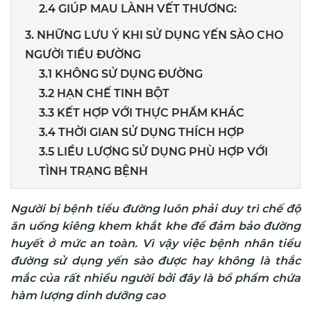
2.4 GIÚP MAU LÀNH VẾT THƯƠNG:
3. NHỮNG LƯU Ý KHI SỬ DỤNG YẾN SÀO CHO
NGƯỜI TIỂU ĐƯỜNG
3.1 KHÔNG SỬ DỤNG ĐƯỜNG
3.2 HẠN CHẾ TINH BỘT
3.3 KẾT HỢP VỚI THỰC PHẨM KHÁC
3.4 THỜI GIAN SỬ DỤNG THÍCH HỢP
3.5 LIỀU LƯỢNG SỬ DỤNG PHÙ HỢP VỚI
TÌNH TRẠNG BỆNH
Người bị bệnh tiểu đường luôn phải duy trì chế độ
ăn uống kiêng khem khắt khe để đảm bảo đường
huyết ở mức an toàn. Vì vậy việc bệnh nhân tiểu
đường sử dụng yến sào
được hay không là thắc
mắc của rất nhiều người bởi đây là bổ phẩm chứa
hàm lượng dinh dưỡng cao