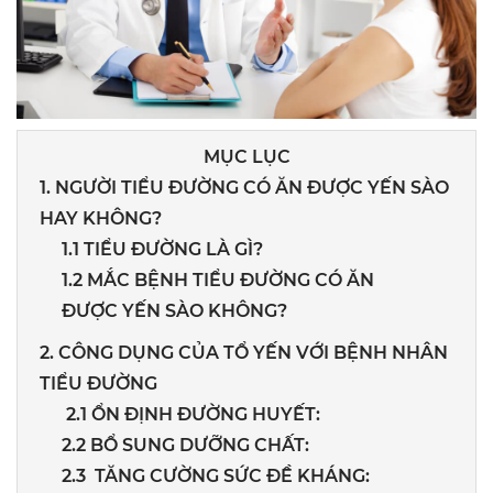
MỤC LỤC
1. NGƯỜI TIỂU ĐƯỜNG CÓ ĂN ĐƯỢC YẾN SÀO
HAY KHÔNG?
1.1 TIỂU ĐƯỜNG LÀ GÌ?
1.2 MẮC BỆNH TIỂU ĐƯỜNG CÓ ĂN
ĐƯỢC YẾN SÀO KHÔNG?
2. CÔNG DỤNG CỦA TỔ YẾN VỚI BỆNH NHÂN
TIỂU ĐƯỜNG
2.1 ỔN ĐỊNH ĐƯỜNG HUYẾT:
2.2 BỔ SUNG DƯỠNG CHẤT:
2.3 TĂNG CƯỜNG SỨC ĐỀ KHÁNG: