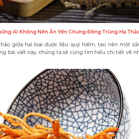
hững Ai Không Nên Ăn Yến Chưng Đông Trùng Hạ Thả
hảo giữa hai loại dược liệu quý hiếm, tạo nên một s
g bài viết này, chúng ta sẽ cùng tìm hiểu chi tiết về nh