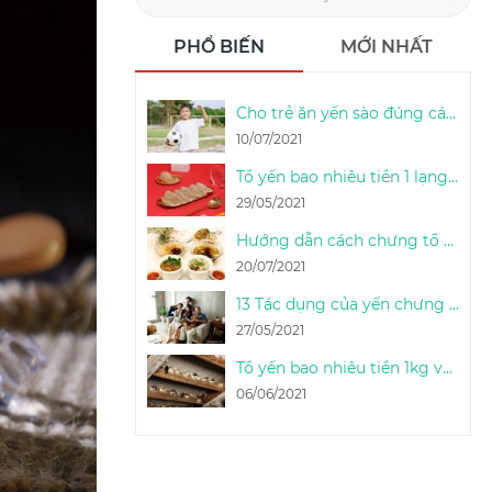
PHỔ BIẾN
MỚI NHẤT
Cho trẻ ăn yến sào đúng cách & liều lượng sử dụng yến sào cho trẻ em
10/07/2021
Tổ yến bao nhiêu tiền 1 lạng (100g) - 1 Lạng yến thô được bao nhiêu tổ
29/05/2021
Hướng dẫn cách chưng tổ yến sào tươi ngon đúng cách tại nhà - Thọ An Nest
20/07/2021
13 Tác dụng của yến chưng & cách phát huy công dụng của tổ yến chưng
27/05/2021
Tổ yến bao nhiêu tiền 1kg và bao nhiêu tổ yến được 1kg
06/06/2021