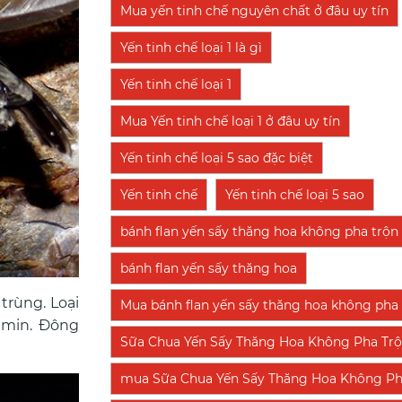
Mua yến tinh chế nguyên chất ở đâu uy tín
Yến tinh chế loại 1 là gì
Yến tinh chế loại 1
Mua Yến tinh chế loại 1 ở đâu uy tín
Yến tinh chế loại 5 sao đặc biệt
Yến tinh chế
Yến tinh chế loại 5 sao
bánh flan yến sấy thăng hoa không pha trộn
bánh flan yến sấy thăng hoa
trùng. Loại
Mua bánh flan yến sấy thăng hoa không pha t
 amin. Đông
Sữa Chua Yến Sấy Thăng Hoa Không Pha Tr
mua Sữa Chua Yến Sấy Thăng Hoa Không Pha T