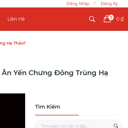
Đăng Nhập
Đăng Ký
0
0 ₫
Liên Hệ
ng Hạ Thảo?
n Ăn Yến Chưng Đông Trùng Hạ
Tìm Kiếm