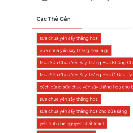
Các Thẻ Gắn
sữa chua yến sấy thăng hoa
Sữa chua yến sấy thăng hoa là gì
Mua Sữa Chua Yến Sấy Thăng Hoa Không Chấ
Mua Sữa Chua Yến Sấy Thăng Hoa Ở Đâu Uy 
cách dùng sữa chua yến sấy thăng hoa cho 
sữa chua yến sấy thăng hoa
sữa chua yến sấy thăng hoa cho bữa sáng
yến tinh chế nguyên chất loại 1