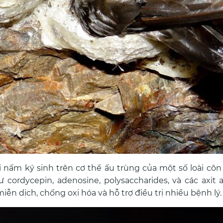
 nấm ký sinh trên cơ thể ấu trùng của một số loài côn 
 cordycepin, adenosine, polysaccharides, và các axit
ễn dịch, chống oxi hóa và hỗ trợ điều trị nhiều bệnh lý.