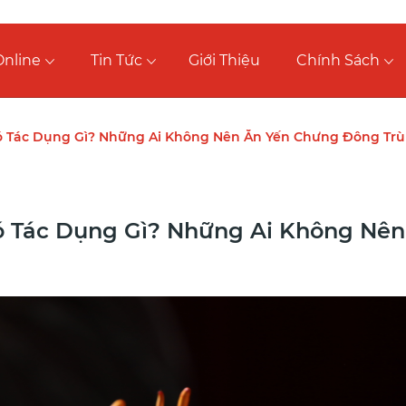
nline
Tin Tức
Giới Thiệu
Chính Sách
 Tác Dụng Gì? Những Ai Không Nên Ăn Yến Chưng Đông Trù
ó Tác Dụng Gì? Những Ai Không Nê