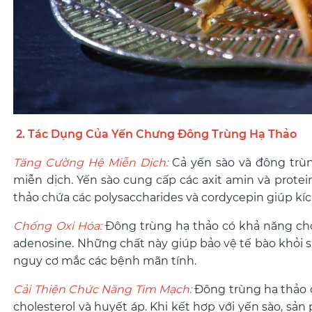
2. Tác Dụng Của Yến Chưng Đông Trùng Hạ Thảo
Tăng Cường Hệ Miễn Dịch:
Cả yến sào và đông trù
miễn dịch. Yến sào cung cấp các axit amin và protei
thảo chứa các polysaccharides và cordycepin giúp kíc
Chống Oxi Hóa:
Đông trùng hạ thảo có khả năng ch
adenosine. Những chất này giúp bảo vệ tế bào khỏi s
nguy cơ mắc các bệnh mãn tính.
Cải Thiện Chức Năng Tim Mạch:
Đông trùng hạ thảo 
cholesterol và huyết áp. Khi kết hợp với yến sào, 