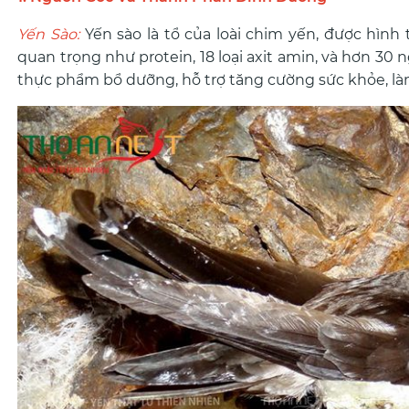
Yến Sào:
Yến sào là tổ của loài chim yến, được hìn
quan trọng như protein, 18 loại axit amin, và hơn 30
thực phẩm bổ dưỡng, hỗ trợ tăng cường sức khỏe, làm