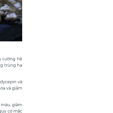
g cường hệ
ng trùng hạ
dycepin và
hóa và giảm
g máu, giảm
nguy cơ mắc