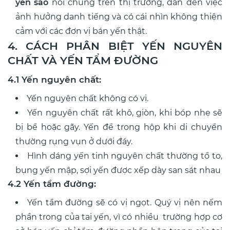
yến sào
nói chung trên thị trường, dẫn đến việc
ảnh hưởng danh tiếng và có cái nhìn không thiện
cảm với các đơn vị bán yến thật.
4. CÁCH PHÂN BIỆT YẾN NGUYÊN
CHẤT VÀ YẾN TẨM ĐƯỜNG
4.1 Yến nguyên chất:
Yến nguyên chất không có vị.
Yến nguyên chất rất khô, giòn, khi bóp nhẹ sẽ
bị bể hoặc gãy. Yến để trong hộp khi di chuyển
thường rụng vụn ở dưới đáy.
Hình dáng yến tinh nguyên chất thường tổ to,
bụng yến mập, sợi yến được xếp dày san sát nhau
4.2 Yến tẩm đường:
Yến tẩm đường sẽ có vị ngọt. Quý vị nên nếm
phần trong của tai yến, vì có nhiều trường hợp cơ