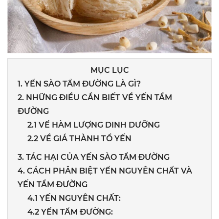
MỤC LỤC
1. YẾN SÀO TẨM ĐƯỜNG LÀ GÌ?
2. NHỮNG ĐIỀU CẦN BIẾT VỀ YẾN TẨM
ĐƯỜNG
2.1 VỀ HÀM LƯỢNG DINH DƯỠNG
2.2 VỀ GIÁ THÀNH TỔ YẾN
3. TÁC HẠI CỦA YẾN SÀO TẨM ĐƯỜNG
4. CÁCH PHÂN BIỆT YẾN NGUYÊN CHẤT VÀ
YẾN TẨM ĐƯỜNG
4.1 YẾN NGUYÊN CHẤT:
4.2 YẾN TẨM ĐƯỜNG: