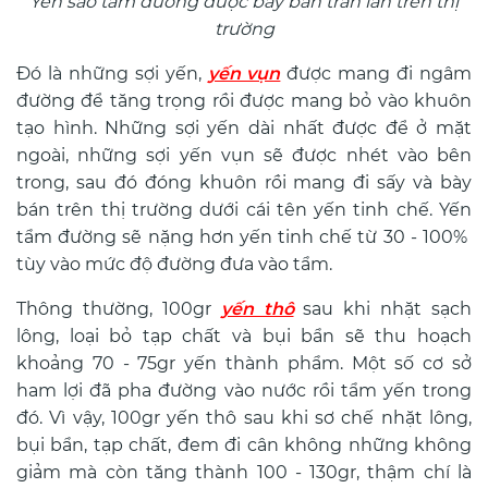
Yến sào tẩm đường được bày bán tràn lan trên thị
trường
Đó là những sợi yến,
yến vụn
được mang đi ngâm
đường để tăng trọng rồi được mang bỏ vào khuôn
tạo hình. Những sợi yến dài nhất được để ở mặt
ngoài, những sợi yến vụn sẽ được nhét vào bên
trong, sau đó đóng khuôn rồi mang đi sấy và bày
bán trên thị trường dưới cái tên yến tinh chế. Yến
tẩm đường sẽ nặng hơn yến tinh chế từ 30 - 100%
tùy vào mức độ đường đưa vào tẩm.
Thông thường, 100gr
yến thô
sau khi nhặt sạch
lông, loại bỏ tạp chất và bụi bẩn sẽ thu hoạch
khoảng 70 - 75gr yến thành phẩm. Một số cơ sở
ham lợi đã pha đường vào nước rồi tẩm yến trong
đó. Vì vậy, 100gr yến thô sau khi sơ chế nhặt lông,
bụi bẩn, tạp chất, đem đi cân không những không
giảm mà còn tăng thành 100 - 130gr, thậm chí là