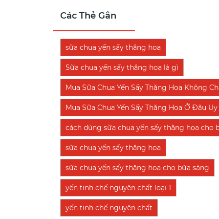
Các Thẻ Gắn
sữa chua yến sấy thăng hoa
Sữa chua yến sấy thăng hoa là gì
Mua Sữa Chua Yến Sấy Thăng Hoa Không Chấ
Mua Sữa Chua Yến Sấy Thăng Hoa Ở Đâu Uy 
cách dùng sữa chua yến sấy thăng hoa cho 
sữa chua yến sấy thăng hoa
sữa chua yến sấy thăng hoa cho bữa sáng
yến tinh chế nguyên chất loại 1
yến tinh chế nguyên chất