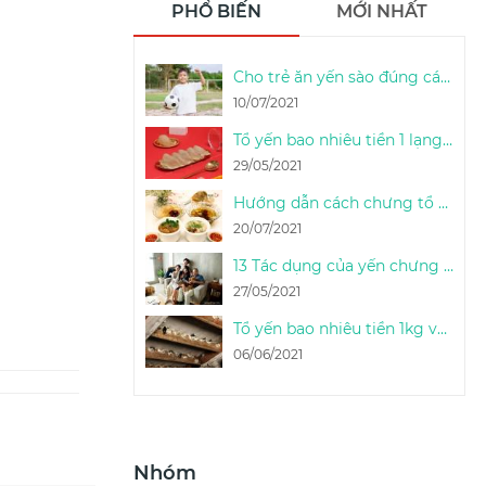
PHỔ BIẾN
MỚI NHẤT
Cho trẻ ăn yến sào đúng cách & liều lượng sử dụng yến sào cho trẻ em
10/07/2021
Tổ yến bao nhiêu tiền 1 lạng (100g) - 1 Lạng yến thô được bao nhiêu tổ
29/05/2021
Hướng dẫn cách chưng tổ yến sào tươi ngon đúng cách tại nhà - Thọ An Nest
20/07/2021
13 Tác dụng của yến chưng & cách phát huy công dụng của tổ yến chưng
27/05/2021
Tổ yến bao nhiêu tiền 1kg và bao nhiêu tổ yến được 1kg
06/06/2021
Nhóm