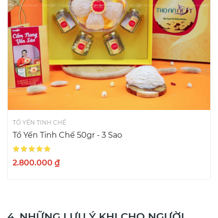
TỔ YẾN TINH CHẾ
Tổ Yến Tinh Chế 50gr - 3 Sao
Xếp hạng:
2.800.000 ₫
4. NHỮNG LƯU Ý KHI CHO NGƯỜI