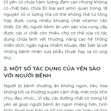
tổ yến có chứa hàm lượng đạm cao nhưng không
có chất béo, chứa 30 loại axit amin quan trọng, 18
nguyên tố vi lượng mà cơ thể không thể tự tổng
hợp được cùng nhiều khoáng chất vitamin cần
thiết. Do đó, người bệnh ăn yến sào vừa cung cấp
được các vi chất còn thiếu cho cơ thể vừa
có tác
dụng chữa lành vết thương, nâng cao hệ thống
miễn dịch, ngăn ngừa nhiễm khuẩn, đặc biệt là với
những bệnh nhân vừa phẫu thuật hay xạ trị ung
thư.
2. MỘT SỐ TÁC DỤNG CỦA YẾN SÀO
VỚI NGƯỜI BỆNH
Người bị bệnh thường ăn không ngon, tiêu hóa
không tốt và thường xuyên cảm thấy mệt mỏi, khó
chịu, đau nhức,... Vì vậy, các dưỡng chất có trong tổ
yến sẽ giúp người bệnh ăn ngon miệng hơn, tinh
thần thoải mái hơn và hỗ trợ giảm các triệu chứng