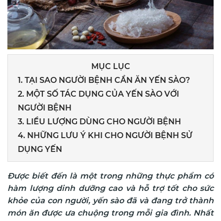
MỤC LỤC
1. TẠI SAO NGƯỜI BỆNH CẦN ĂN YẾN SÀO?
2. MỘT SỐ TÁC DỤNG CỦA YẾN SÀO VỚI
NGƯỜI BỆNH
3. LIỀU LƯỢNG DÙNG CHO NGƯỜI BỆNH
4. NHỮNG LƯU Ý KHI CHO NGƯỜI BỆNH SỬ
DỤNG YẾN
Được biết đến là một trong những thực phẩm có
hàm lượng dinh dưỡng cao và hỗ trợ tốt cho sức
khỏe của con người, yến sào
đã và đang trở thành
món ăn được ưa chuộng trong mỗi gia đình. Nhất