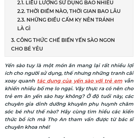
2.1. LIỀU LƯỢNG SỬ DỤNG BAO NHIÊU
2.2. THỜI ĐIỂM NÀO, THỜI GIAN BAO LÂU
2.3. NHỮNG ĐIỀU CẤM KỴ NÊN TRÁNH
LÀ GÌ
3. CÔNG THỨC CHẾ BIẾN YẾN SÀO NGON
CHO BÉ YÊU
Yến sào tuy là một món ăn mang lại rất nhiều lợi
ích cho người sử dụng, thế nhưng những tranh cãi
xoay quanh
tác dụng của yến sào với trẻ em
vẫn
khiến nhiều bố mẹ lo ngại. Vậy thực ra có nên cho
trẻ em ăn yến sào hay không? Ở độ tuổi này, các
chuyên gia dinh dưỡng khuyên phụ huynh chăm
sóc bé như thế nào? Hãy cùng tìm hiểu các kiến
thức bổ ích mà Thọ An tham vấn được từ bác sĩ
chuyên khoa nhé!