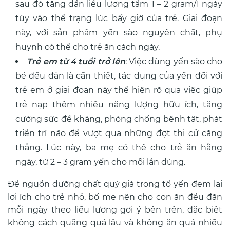
sau đó tăng dần liều lượng tầm 1 – 2 gram/1 ngày
tùy vào thể trạng lúc bấy giờ của trẻ. Giai đoạn
này, với sản phẩm yến sào nguyên chất, phụ
huynh có thể cho trẻ ăn cách ngày.
Trẻ em từ 4 tuổi trở lên
: Việc dùng yến sào cho
bé đều đặn là cần thiết, tác dụng của yến đối với
trẻ em ở giai đoạn này thể hiện rõ qua việc giúp
trẻ nạp thêm nhiều năng lượng hữu ích, tăng
cường sức đề kháng, phòng chống bệnh tật, phát
triển trí não để vượt qua những đợt thi cử căng
thẳng. Lúc này, ba mẹ có thể cho trẻ ăn hằng
ngày, từ 2 – 3 gram yến cho mỗi lần dùng.
Để nguồn dưỡng chất quý giá trong tổ yến đem lại
lợi ích cho trẻ nhỏ, bố mẹ nên cho con ăn đều đặn
mỗi ngày theo liều lượng gợi ý bên trên, đặc biệt
không cách quãng quá lâu và không ăn quá nhiều