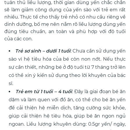
tuân thủ liều lượng, thời gian dùng yến chắc chắn
sẽ làm giảm công dụng của yến sào với trẻ em rất
nhiều. Thực tế cho thấy trẻ nhỏ có nhu cầu riêng về
dinh dưỡng, bố mẹ nên nắm rõ liều lượng dùng yến
đúng tiêu chuẩn, an toàn và phù hợp với độ tuổi
của các con.
Trẻ sơ sinh – dưới 1 tuổi
: Chưa cần sử dụng yến
sào vì hệ tiêu hóa của bé còn non nớt. Nếu thực
sự cần thiết, những bé ở độ tuổi từ 7 tháng trở lên
có thể xin ý kiến sử dụng theo lời khuyên của bác
sĩ.
Trẻ em từ 1 tuổi – 4 tuổi
: Đây là giai đoạn bé ăn
dặm và làm quen với đồ ăn, có thể cho bé ăn yến
để cải thiện hệ miễn dịch, tăng cường sức khỏe,
giúp cải thiện hệ tiêu hóa, giúp bé ăn ngon ngủ
ngoan. Liều lượng khuyên dùng: 0.5gr yến/ ngày,