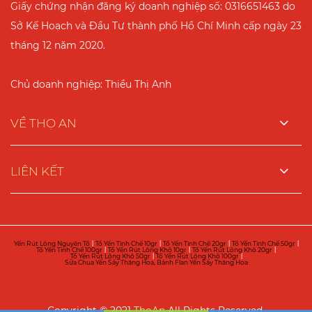
Giấy chứng nhận đăng ký doanh nghiệp số: 0316651463 do
Sở Kế Hoạch và Đầu Tư thành phố Hồ Chí Minh cấp ngày 23
tháng 12 năm 2020.
Chủ doanh nghiệp: Thiều Thị Anh
VỀ THỌ AN
LIÊN KẾT
Yến Rút Lông Nguyên Tổ
|
Tổ Yến Tinh Chế 10gr
|
Tổ Yến Tinh Chế 20gr
|
Tổ Yến Tinh Chế 50gr
|
Tổ Yến Tinh Chế 100gr
|
Tổ Yến Rút Lông Khô 10gr
|
Tổ Yến Rút Lông Khô 20gr
|
Tổ Yến Rút Lông Khô 50gr
|
Tổ Yến Rút Lông Khô 100gr
|
Sữa Chua Yến Sấy Thăng Hoa, Bánh Flan Yến Sấy Thăng Hoa
Copyright © 2021
ThoAn
All Rights Reserved.