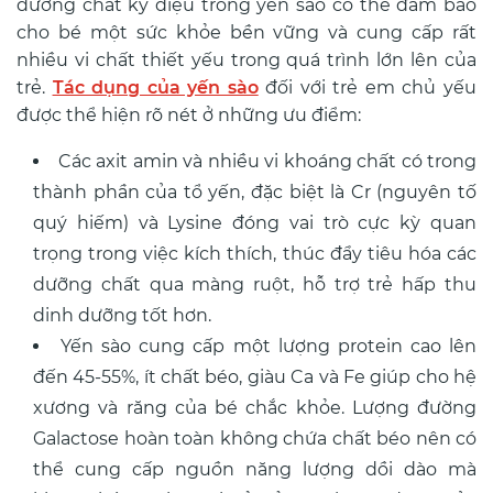
dưỡng chất kỳ diệu trong yến sào có thể đảm bảo
cho bé một sức khỏe bền vững và cung cấp rất
nhiều vi chất thiết yếu trong quá trình lớn lên của
trẻ.
Tác dụng của yến sào
đối với trẻ em chủ yếu
được thể hiện rõ nét ở những ưu điểm:
Các axit amin và nhiều vi khoáng chất có trong
thành phần của tổ yến, đặc biệt là Cr (nguyên tố
quý hiếm) và Lysine đóng vai trò cực kỳ quan
trọng trong việc kích thích, thúc đẩy tiêu hóa các
dưỡng chất qua màng ruột, hỗ trợ trẻ hấp thu
dinh dưỡng tốt hơn.
Yến sào cung cấp một lượng protein cao lên
đến 45-55%, ít chất béo, giàu Ca và Fe giúp cho hệ
xương và răng của bé chắc khỏe. Lượng đường
Galactose hoàn toàn không chứa chất béo nên có
thể cung cấp nguồn năng lượng dồi dào mà