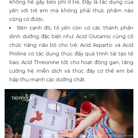
không hề gây béo phì ở trẻ. Đây là tác dụng của
yến với trẻ em mà không phải thực phẩm nào
cũng có được.
Bên cạnh đó, tổ yến còn có các thành phần
dinh dưỡng đặc biệt như: Acid Glutamic củng cố
chức năng não bộ cho trẻ; Acid Aspartic và Acid
Proline có tác dụng thúc đẩy quá trình tái tạo tế
bào; Acid Threonine tốt cho hoạt động gan, tăng
cường hệ miễn dịch và thúc đẩy cơ thể em bé
hấp thụ mạnh các dưỡng chất.