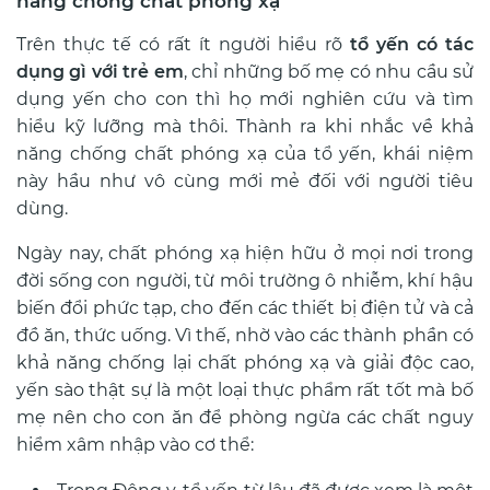
năng chống chất phóng xạ
Trên thực tế có rất ít người hiểu rõ
tổ yến có tác
dụng gì với trẻ em
, chỉ những bố mẹ có nhu cầu sử
dụng yến cho con thì họ mới nghiên cứu và tìm
hiểu kỹ lưỡng mà thôi. Thành ra khi nhắc về khả
năng chống chất phóng xạ của tổ yến, khái niệm
này hầu như vô cùng mới mẻ đối với người tiêu
dùng.
Ngày nay, chất phóng xạ hiện hữu ở mọi nơi trong
đời sống con người, từ môi trường ô nhiễm, khí hậu
biến đổi phức tạp, cho đến các thiết bị điện tử và cả
đồ ăn, thức uống. Vì thế, nhờ vào các thành phần có
khả năng chống lại chất phóng xạ và giải độc cao,
yến sào thật sự là một loại thực phẩm rất tốt mà bố
mẹ nên cho con ăn để phòng ngừa các chất nguy
hiểm xâm nhập vào cơ thể: