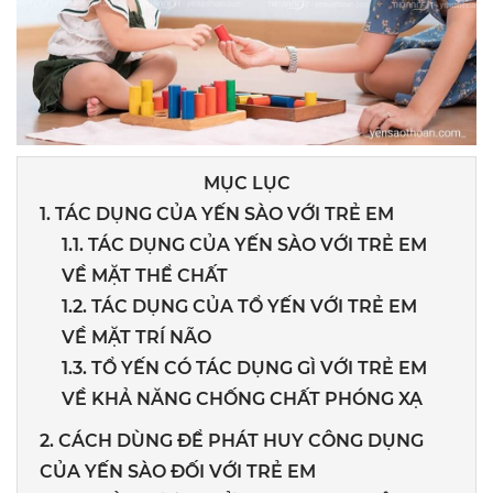
MỤC LỤC
1. TÁC DỤNG CỦA YẾN SÀO VỚI TRẺ EM
1.1. TÁC DỤNG CỦA YẾN SÀO VỚI TRẺ EM
VỀ MẶT THỂ CHẤT
1.2. TÁC DỤNG CỦA TỔ YẾN VỚI TRẺ EM
VỀ MẶT TRÍ NÃO
1.3. TỔ YẾN CÓ TÁC DỤNG GÌ VỚI TRẺ EM
VỀ KHẢ NĂNG CHỐNG CHẤT PHÓNG XẠ
2. CÁCH DÙNG ĐỂ PHÁT HUY CÔNG DỤNG
CỦA YẾN SÀO ĐỐI VỚI TRẺ EM