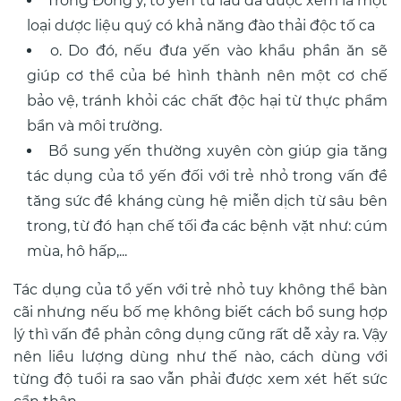
Trong Đông y, tổ yến từ lâu đã được xem là một
loại dược liệu quý có khả năng đào thải độc tố ca
o. Do đó, nếu đưa yến vào khẩu phần ăn sẽ
giúp cơ thể của bé hình thành nên một cơ chế
bảo vệ, tránh khỏi các chất độc hại từ thực phẩm
bẩn và môi trường.
Bổ sung yến thường xuyên còn giúp gia tăng
tác dụng của tổ yến đối với trẻ nhỏ trong vấn đề
tăng sức đề kháng cùng hệ miễn dịch từ sâu bên
trong, từ đó hạn chế tối đa các bệnh vặt như: cúm
mùa, hô hấp,...
Tác dụng của tổ yến với trẻ nhỏ tuy không thể bàn
cãi nhưng nếu bố mẹ không biết cách bổ sung hợp
lý thì vấn đề phản công dụng cũng rất dễ xảy ra. Vậy
nên liều lượng dùng như thế nào, cách dùng với
từng độ tuổi ra sao vẫn phải được xem xét hết sức