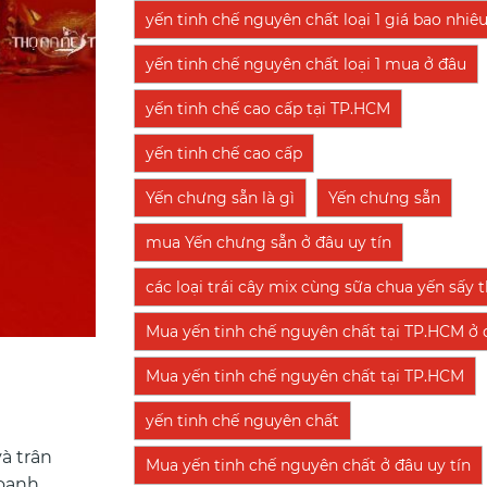
yến tinh chế nguyên chất loại 1 giá bao nhiê
yến tinh chế nguyên chất loại 1 mua ở đâu
yến tinh chế cao cấp tại TP.HCM
yến tinh chế cao cấp
Yến chưng sẵn là gì
Yến chưng sẵn
mua Yến chưng sẵn ở đâu uy tín
các loại trái cây mix cùng sữa chua yến sấy
Mua yến tinh chế nguyên chất tại TP.HCM ở đ
Mua yến tinh chế nguyên chất tại TP.HCM
yến tinh chế nguyên chất
à trân
Mua yến tinh chế nguyên chất ở đâu uy tín
doanh