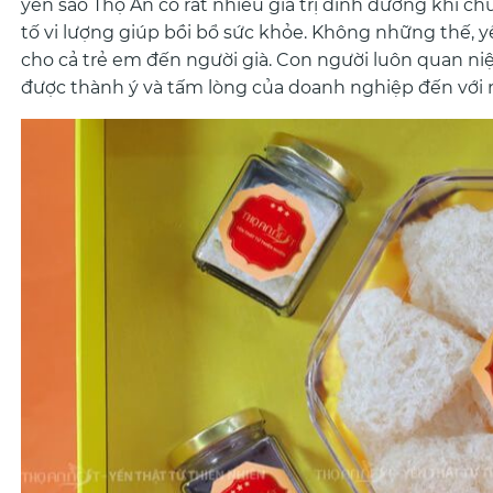
yến sào Thọ An có rất nhiều giá trị dinh dưỡng khi ch
tố vi lượng giúp bồi bổ sức khỏe. Không những thế, 
cho cả trẻ em đến người già. Con người luôn quan niệm
được thành ý và tấm lòng của doanh nghiệp đến với 