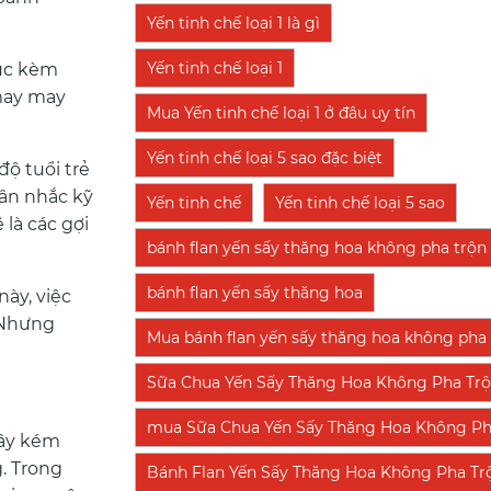
Yến tinh chế loại 1 là gì
Yến tinh chế loại 1
húc kèm
 may may
Mua Yến tinh chế loại 1 ở đâu uy tín
Yến tinh chế loại 5 sao đặc biệt
độ tuổi trẻ
cân nhắc kỹ
Yến tinh chế
Yến tinh chế loại 5 sao
 là các gợi
bánh flan yến sấy thăng hoa không pha trộn
bánh flan yến sấy thăng hoa
này, việc
 Nhưng
Mua bánh flan yến sấy thăng hoa không pha t
Sữa Chua Yến Sấy Thăng Hoa Không Pha Tr
mua Sữa Chua Yến Sấy Thăng Hoa Không Pha T
gây kém
. Trong
Bánh Flan Yến Sấy Thăng Hoa Không Pha Tr