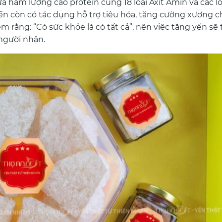
ứa hàm lượng cao protein cùng 18 loại Axit Amin và các 
yến còn có tác dụng hỗ trợ tiêu hóa, tăng cường xương 
 rằng: “Có sức khỏe là có tất cả”, nên việc tặng yến sẽ
người nhận.