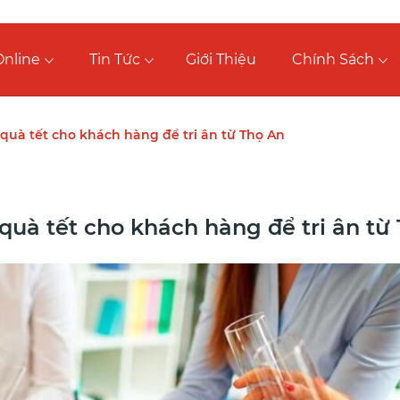
nline
Tin Tức
Giới Thiệu
Chính Sách
quà tết cho khách hàng để tri ân từ Thọ An
quà tết cho khách hàng để tri ân từ