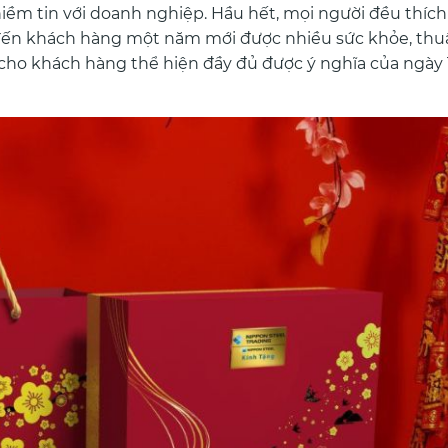
niềm tin với doanh nghiệp. Hầu hết, mọi người đều thíc
 đến khách hàng một năm mới được nhiều sức khỏe, thuậ
t cho khách hàng thể hiện đầy đủ được ý nghĩa của ngày