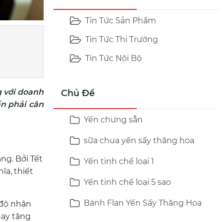
Tin Tức Sản Phẩm
Tin Tức Thị Trường
Tin Tức Nội Bộ
g với doanh
Chủ Đề
ần phải cân
Yến chưng sẵn
sữa chua yến sấy thăng hoa
ng. Bởi Tết
Yến tinh chế loại 1
ĩa, thiết
Yến tinh chế loại 5 sao
Bánh Flan Yến Sấy Thăng Hoa
 độ nhận
hay tặng