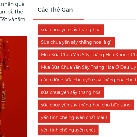
h nhận quà
Các Thẻ Gắn
n lợi. Thế
 Tết và tấm
sữa chua yến sấy thăng hoa
Sữa chua yến sấy thăng hoa là gì
Mua Sữa Chua Yến Sấy Thăng Hoa Không Chấ
Mua Sữa Chua Yến Sấy Thăng Hoa Ở Đâu Uy 
cách dùng sữa chua yến sấy thăng hoa cho 
sữa chua yến sấy thăng hoa
sữa chua yến sấy thăng hoa cho bữa sáng
yến tinh chế nguyên chất loại 1
yến tinh chế nguyên chất