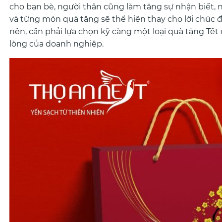
cho bạn bè, người thân cũng làm tăng sự nhận biết, 
và từng món quà tặng sẽ thể hiện thay cho lời chúc
nên, cần phải lựa chọn kỹ càng một loại quà tặng Tế
lòng của doanh nghiệp.