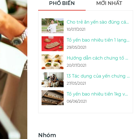
PHỔ BIẾN
MỚI NHẤT
Cho trẻ ăn yến sào đúng cách & liều lượng sử dụng yến sào cho trẻ em
10/07/2021
Tổ yến bao nhiêu tiền 1 lạng (100g) - 1 Lạng yến thô được bao nhiêu tổ
29/05/2021
Hướng dẫn cách chưng tổ yến sào tươi ngon đúng cách tại nhà - Thọ An Nest
20/07/2021
13 Tác dụng của yến chưng & cách phát huy công dụng của tổ yến chưng
27/05/2021
Tổ yến bao nhiêu tiền 1kg và bao nhiêu tổ yến được 1kg
06/06/2021
Nhóm