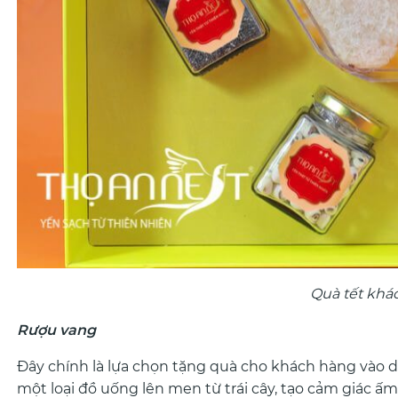
Quà tết khác
Rượu vang
Đây chính là lựa chọn tặng quà cho khách hàng vào d
một loại đồ uống lên men từ trái cây, tạo cảm giác ấm