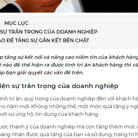
MỤC LỤC
N SỰ TRÂN TRỌNG CỦA DOANH NGHIỆP
ÀO ĐỂ TĂNG SỰ GẮN KẾT BỀN CHẶT
p tăng sự kết nối và nâng cao niềm tin của khách hàn
 nào để thể hiện ra được tính tri ân khách hàng thì c
úp bạn giải quyết các vấn đề trên.
hiện sự trân trọng của doanh nghiệp
ính tri ân, quý trọng của doanh nghiệp đến với khách hà
u cho năm mới. Không những thế, một món quà tặng ý ngh
 với sự ủng hộ, tin dùng của khách hàng.
 được thành ý của doanh nghiệp mà còn tăng thêm mức
àng nhận được quà tặng của bạn và sử dụng, trang trí 