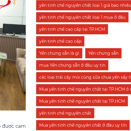
yến tinh chế nguyên chất loại 1 giá bao nhiê
yến tinh chế nguyên chất loại 1 mua ở đâu
yến tinh chế cao cấp tại TP.HCM
yến tinh chế cao cấp
Yến chưng sẵn là gì
Yến chưng sẵn
mua Yến chưng sẵn ở đâu uy tín
các loại trái cây mix cùng sữa chua yến sấy
Mua yến tinh chế nguyên chất tại TP.HCM ở đ
Mua yến tinh chế nguyên chất tại TP.HCM
yến tinh chế nguyên chất
Mua yến tinh chế nguyên chất ở đâu uy tín
ào được cam