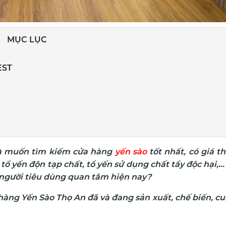
MỤC LỤC
EST
à muốn tìm kiếm cửa hàng
yến sào
tốt nhất, có giá t
tổ yến độn tạp chất, tổ yến sử dụng chất tẩy độc hại,...
 người tiêu dùng quan tâm hiện nay?
àng Yến Sào Thọ An đã và đang sản xuất, chế biến, c