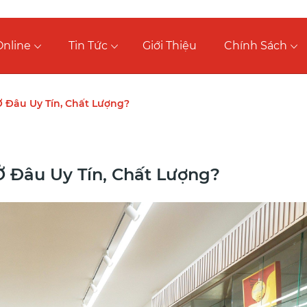
nline
Tin Tức
Giới Thiệu
Chính Sách
 Đâu Uy Tín, Chất Lượng?
 Đâu Uy Tín, Chất Lượng?