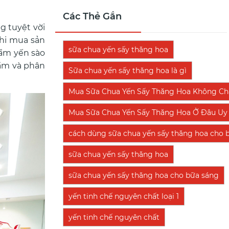
Các Thẻ Gắn
g tuyệt vời
khi mua sản
sữa chua yến sấy thăng hoa
hẩm yến sào
hẩm và phân
Sữa chua yến sấy thăng hoa là gì
Mua Sữa Chua Yến Sấy Thăng Hoa Không Chấ
Mua Sữa Chua Yến Sấy Thăng Hoa Ở Đâu Uy 
cách dùng sữa chua yến sấy thăng hoa cho 
sữa chua yến sấy thăng hoa
sữa chua yến sấy thăng hoa cho bữa sáng
yến tinh chế nguyên chất loại 1
yến tinh chế nguyên chất