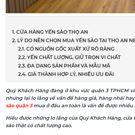
1. CỬA HÀNG YẾN SÀO THỌ AN
2. LÝ DO NÊN CHỌN MUA YẾN SÀO TẠI THỌ AN N
2.1. CÓ NGUỒN GỐC XUẤT XỨ RÕ RÀNG
2.2. YẾN CHẤT LƯỢNG, GIỮ TRỌN VI CHẤT
2.3. ĐA DẠNG SẢN PHẨM VÀ MẪU MÃ
2.4. GIÁ THÀNH HỢP LÝ, NHIỀU ƯU ĐÃI
Quý Khách Hàng đang ở khu vực quận 3 TPHCM v
nhưng lại
lo lắng về vấn đề hàng giả, hàng nhái hay 
sào quận 3
mua ở đâu an toàn là vấn đề được nhiều
Hiểu được những lo lắng của Quý Khách Hàng, cửa h
sào thật có chất lượng cao.