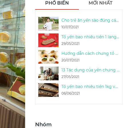
PHỔ BIẾN
MỚI NHẤT
Cho trẻ ăn yến sào đúng cách & liều lượng sử dụng yến sào cho trẻ em
10/07/2021
Tổ yến bao nhiêu tiền 1 lạng (100g) - 1 Lạng yến thô được bao nhiêu tổ
29/05/2021
Hướng dẫn cách chưng tổ yến sào tươi ngon đúng cách tại nhà - Thọ An Nest
20/07/2021
13 Tác dụng của yến chưng & cách phát huy công dụng của tổ yến chưng
27/05/2021
Tổ yến bao nhiêu tiền 1kg và bao nhiêu tổ yến được 1kg
06/06/2021
Nhóm