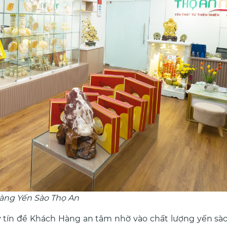
àng Yến Sào Thọ An
uy tín để Khách Hàng an tâm nhờ vào chất lượng yến s