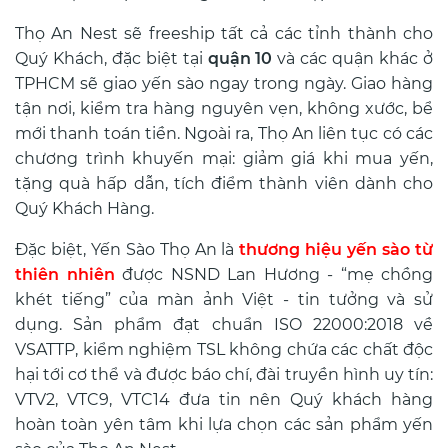
Thọ An Nest sẽ freeship tất cả các tỉnh thành cho
Quý Khách, đặc biệt tại
quận 10
và các quận khác ở
TPHCM sẽ giao yến sào ngay trong ngày. Giao hàng
tận nơi, kiểm tra hàng nguyên vẹn, không xước, bể
mới thanh toán tiền. Ngoài ra, Thọ An liên tục có các
chương trình khuyến mại: giảm giá khi mua yến,
tặng quà hấp dẫn, tích điểm thành viên dành cho
Quý Khách Hàng.
Đặc biệt, Yến Sào Thọ An là
thương hiệu yến sào từ
thiên nhiên
được NSND Lan Hương - “mẹ chồng
khét tiếng” của màn ảnh Việt - tin tưởng và sử
dụng. Sản phẩm đạt chuẩn ISO 22000:2018 về
VSATTP, kiểm nghiệm TSL không chứa các chất độc
hại tới cơ thể và được báo chí, đài truyền hình uy tín:
VTV2, VTC9, VTC14 đưa tin nên Quý khách hàng
hoàn toàn yên tâm khi lựa chọn các sản phẩm yến