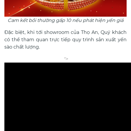
Cam kết bồi thường gấp 10 nếu phát hiện yến giả
Đặc biệt, khi tới showroom của Thọ An, Quý khách
có thể tham quan trực tiếp quy trình sản xuất yến
sào chất lượng.
">