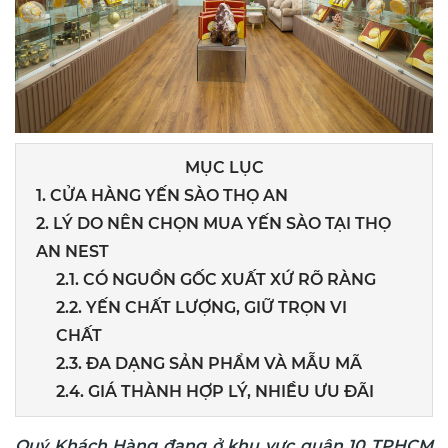
MỤC LỤC
1. CỬA HÀNG YẾN SÀO THỌ AN
2. LÝ DO NÊN CHỌN MUA YẾN SÀO TẠI THỌ
AN NEST
2.1. CÓ NGUỒN GỐC XUẤT XỨ RÕ RÀNG
2.2. YẾN CHẤT LƯỢNG, GIỮ TRỌN VI
CHẤT
2.3. ĐA DẠNG SẢN PHẨM VÀ MẪU MÃ
2.4. GIÁ THÀNH HỢP LÝ, NHIỀU ƯU ĐÃI
Quý Khách Hàng đang ở khu vực quận 10 TPHCM