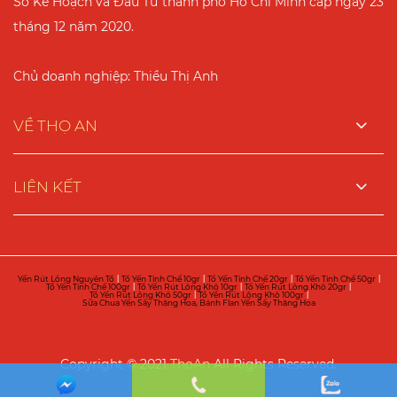
Sở Kế Hoạch và Đầu Tư thành phố Hồ Chí Minh cấp ngày 23
tháng 12 năm 2020.
Chủ doanh nghiệp: Thiều Thị Anh
VỀ THỌ AN
LIÊN KẾT
Yến Rút Lông Nguyên Tổ
|
Tổ Yến Tinh Chế 10gr
|
Tổ Yến Tinh Chế 20gr
|
Tổ Yến Tinh Chế 50gr
|
Tổ Yến Tinh Chế 100gr
|
Tổ Yến Rút Lông Khô 10gr
|
Tổ Yến Rút Lông Khô 20gr
|
Tổ Yến Rút Lông Khô 50gr
|
Tổ Yến Rút Lông Khô 100gr
|
Sữa Chua Yến Sấy Thăng Hoa, Bánh Flan Yến Sấy Thăng Hoa
Copyright © 2021
ThoAn
All Rights Reserved.