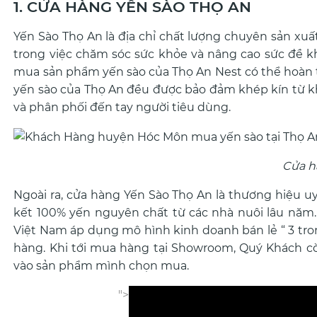
1. CỬA HÀNG YẾN SÀO THỌ AN
Yến Sào Thọ An là địa chỉ chất lượng chuyên sản xuấ
trong việc chăm sóc sức khỏe và nâng cao sức đề 
mua sản phẩm yến sào của Thọ An Nest có thể hoàn t
yến sào của Thọ An đều được bảo đảm khép kín từ k
và phân phối đến tay người tiêu dùng.
Cửa h
Ngoài ra, cửa hàng Yến Sào Thọ An là thương hiệu 
kết 100% yến nguyên chất từ các nhà nuôi lâu năm. 
Việt Nam áp dụng mô hình kinh doanh bán lẻ “ 3 tron
hàng. Khi tới mua hàng tại Showroom, Quý Khách cò
vào sản phẩm mình chọn mua.
">