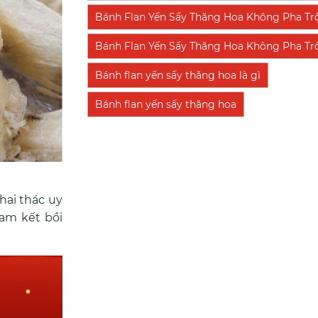
Bánh Flan Yến Sấy Thăng Hoa Không Pha Tr
Bánh Flan Yến Sấy Thăng Hoa Không Pha Trộn
Bánh flan yến sấy thăng hoa là gì
Bánh flan yến sấy thăng hoa
hai thác uy
cam kết bồi