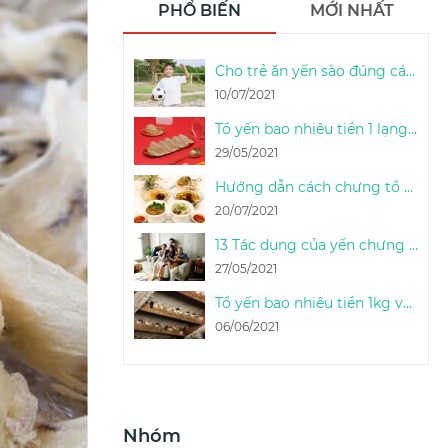
PHỔ BIẾN
MỚI NHẤT
Cho trẻ ăn yến sào đúng cách & liều lượng sử dụng yến sào cho trẻ em
10/07/2021
Tổ yến bao nhiêu tiền 1 lạng (100g) - 1 Lạng yến thô được bao nhiêu tổ
29/05/2021
Hướng dẫn cách chưng tổ yến sào tươi ngon đúng cách tại nhà - Thọ An Nest
20/07/2021
13 Tác dụng của yến chưng & cách phát huy công dụng của tổ yến chưng
27/05/2021
Tổ yến bao nhiêu tiền 1kg và bao nhiêu tổ yến được 1kg
06/06/2021
Nhóm