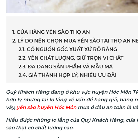
1. CỬA HÀNG YẾN SÀO THỌ AN
2. LÝ DO NÊN CHỌN MUA YẾN SÀO TẠI THỌ AN N
2.1. CÓ NGUỒN GỐC XUẤT XỨ RÕ RÀNG
2.2. YẾN CHẤT LƯỢNG, GIỮ TRỌN VI CHẤT
2.3. ĐA DẠNG SẢN PHẨM VÀ MẪU MÃ
2.4. GIÁ THÀNH HỢP LÝ, NHIỀU ƯU ĐÃI
Quý Khách Hàng đang ở khu vực huyện Hóc Môn 
hợp lý nhưng lại
lo lắng về vấn đề hàng giả, hàng nh
vậy,
yến sào huyện Hóc Môn
mua ở đâu an toàn là v
Hiểu được những lo lắng của Quý Khách Hàng, cửa h
sào thật có chất lượng cao.