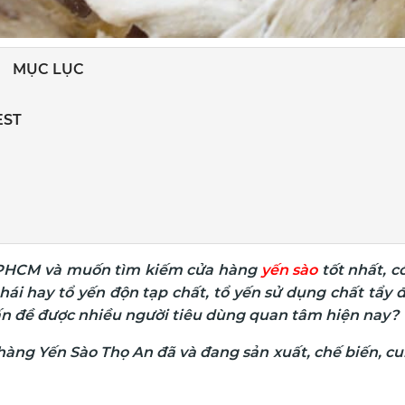
MỤC LỤC
EST
TPHCM và muốn tìm kiếm cửa hàng
yến sào
tốt nhất, c
ái hay tổ yến độn tạp chất, tổ yến sử dụng chất tẩy độc
ấn đề được nhiều người tiêu dùng quan tâm hiện nay?
àng Yến Sào Thọ An đã và đang sản xuất, chế biến, c