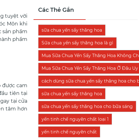
Các Thẻ Gắn
g tuyệt vời
óc Môn khi
sữa chua yến sấy thăng hoa
ác sản phẩm
 thành phẩm
Sữa chua yến sấy thăng hoa là gì
Mua Sữa Chua Yến Sấy Thăng Hoa Không Chấ
Mua Sữa Chua Yến Sấy Thăng Hoa Ở Đâu Uy 
cách dùng sữa chua yến sấy thăng hoa cho 
ào được cam
ầu tiên tại
sữa chua yến sấy thăng hoa
gay tại cửa
sữa chua yến sấy thăng hoa cho bữa sáng
yên tâm hơn
yến tinh chế nguyên chất loại 1
yến tinh chế nguyên chất