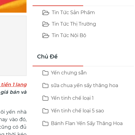
Tin Tức Sản Phẩm
Tin Tức Thị Trường
Tin Tức Nội Bộ
Chủ Đề
Yến chưng sẵn
tiền 1 lạng
sữa chua yến sấy thăng hoa
 giá bán và
Yến tinh chế loại 1
Yến tinh chế loại 5 sao
ôi yến nhà
hay vào đó,
Bánh Flan Yến Sấy Thăng Hoa
 cũng có đủ
ng thời kéo