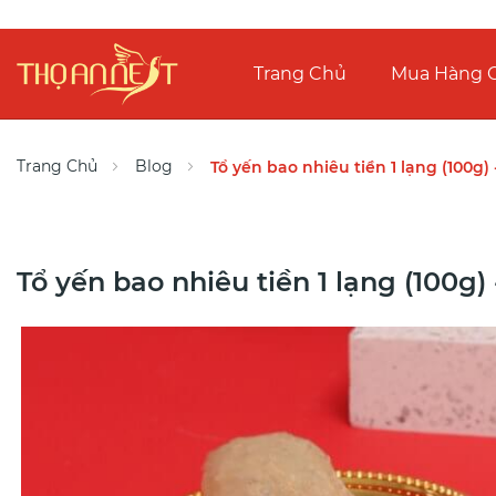
Trang Chủ
Mua Hàng O
Trang Chủ
Blog
Tổ yến bao nhiêu tiền 1 lạng (100g)
Tổ yến bao nhiêu tiền 1 lạng (100g)