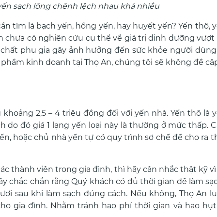
g yến sạch lông chênh lệch nhau khá nhiều
cần tìm là bạch yến, hồng yến, hay huyết yến? Yến thô, y
n chưa có nghiên cứu cụ thể về giá trị dinh dưỡng vượt 
ớp chất phụ gia gây ảnh hưởng đến sức khỏe người dùng
 phẩm kinh doanh tại Thọ An, chúng tôi sẽ không đề c
khoảng 2,5 – 4 triệu đồng đối với yến nhà. Yến thô là 
ch do đó giá 1 lạng yến loại này là thường ở mức thấp. 
yến, hoặc chủ nhà yến tự có quy trình sơ chế để cho ra
thành viên trong gia đình, thì hãy cân nhắc thật kỹ v
y chắc chắn rằng Quý khách có đủ thời gian để làm sạc
tươi sau khi làm sạch đúng cách. Nếu không, Thọ An 
o gia đình. Nhằm tránh hao phí thời gian và hao hụt