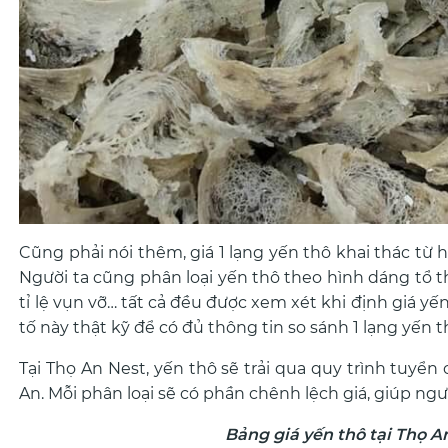
Cũng phải nói thêm, giá 1 lạng yến thô khai thác từ 
Người ta cũng phân loại yến thô theo hình dáng tổ th
tỉ lệ vụn vỡ… tất cả đều được xem xét khi định giá 
tố này thật kỹ để có đủ thông tin so sánh 1 lạng yến 
Tại Thọ An Nest, yến thô sẽ trải qua quy trình tuyển 
An. Mỗi phân loại sẽ có phần chênh lệch giá, giúp n
Bảng giá yến thô tại Thọ 