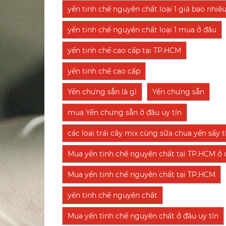
yến tinh chế nguyên chất loại 1 giá bao nhiê
yến tinh chế nguyên chất loại 1 mua ở đâu
yến tinh chế cao cấp tại TP.HCM
yến tinh chế cao cấp
Yến chưng sẵn là gì
Yến chưng sẵn
mua Yến chưng sẵn ở đâu uy tín
các loại trái cây mix cùng sữa chua yến sấy
Mua yến tinh chế nguyên chất tại TP.HCM ở đ
Mua yến tinh chế nguyên chất tại TP.HCM
yến tinh chế nguyên chất
Mua yến tinh chế nguyên chất ở đâu uy tín