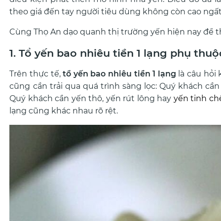
theo giá đến tay người tiêu dùng không còn cao ngấ
Cùng Thọ An dạo quanh thị trường yến hiện nay để t
1. Tổ yến bao nhiêu tiền 1 lạng phụ thuộ
Trên thực tế,
tổ yến bao nhiêu tiền 1 lạng
là câu hỏi
cũng cần trải qua quá trình sàng lọc: Quý khách cần
Quý khách cần yến thô, yến rút lông hay
yến tinh ch
lạng cũng khác nhau rõ rệt.