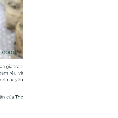
a giá trên.
bám rêu, và
xét các yếu
uẩn của Thọ