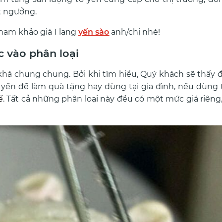
t ngưởng.
ham khảo giá 1 lạng
yến sào
anh/chị nhé!
c vào phân loại
 khá chung chung. Bởi khi tìm hiểu, Quý khách sẽ thấy
 yến để làm quà tặng hay dùng tại gia đình, nếu dùng t
ế
. Tất cả những phân loại này đều có một mức giá riêng, 