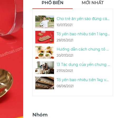
PHỔ BIẾN
MỚI NHẤT
Cho trẻ ăn yến sào đúng cách & liều lượng sử dụng yến sào cho trẻ em
10/07/2021
Tổ yến bao nhiêu tiền 1 lạng (100g) - 1 Lạng yến thô được bao nhiêu tổ
29/05/2021
Hướng dẫn cách chưng tổ yến sào tươi ngon đúng cách tại nhà - Thọ An Nest
20/07/2021
13 Tác dụng của yến chưng & cách phát huy công dụng của tổ yến chưng
27/05/2021
Tổ yến bao nhiêu tiền 1kg và bao nhiêu tổ yến được 1kg
06/06/2021
Nhóm