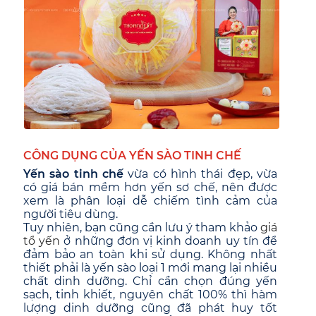
CÔNG DỤNG CỦA YẾN SÀO TINH CHẾ
Yến sào tinh chế
vừa có hình thái đẹp, vừa
có giá bán mềm hơn yến sơ chế, nên được
xem là phân loại dễ chiếm tình cảm của
người tiêu dùng.
Tuy nhiên, bạn cũng cần lưu ý tham khảo
giá
tổ yến
ở những đơn vị kinh doanh uy tín để
đảm bảo an toàn khi sử dụng. Không nhất
thiết phải là yến sào loại 1 mới mang lại nhiều
chất dinh dưỡng. Chỉ cần chọn đúng yến
sạch, tinh khiết, nguyên chất 100% thì hàm
lượng dinh dưỡng cũng đã phát huy tốt