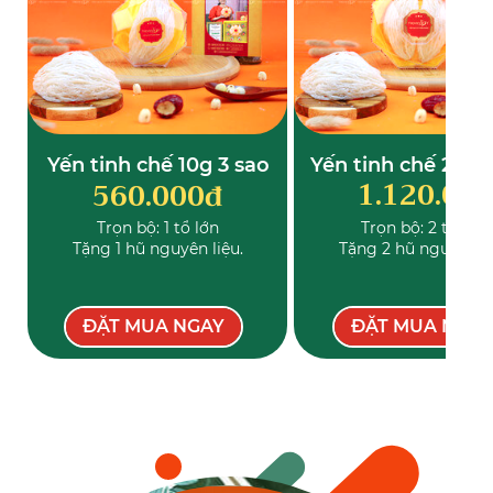
Yến tinh chế 10g 3 sao
Yến tinh chế 20g 
1.120.00
560.000đ
Trọn bộ: 1 tổ lớn
Trọn bộ: 2 tổ lớn
Tặng 1 hũ nguyên liệu.
Tặng 2 hũ nguyên li
ĐẶT MUA NGAY
ĐẶT MUA NGA
XEM THÊM