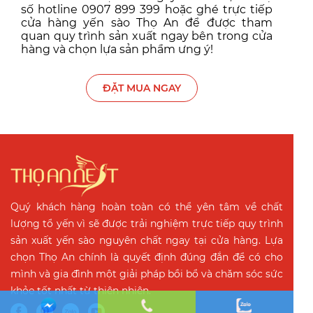
số hotline 0907 899 399 hoặc ghé trực tiếp
cửa hàng yến sào Thọ An để được tham
quan quy trình sản xuất ngay bên trong cửa
hàng và chọn lựa sản phẩm ưng ý!
ĐẶT MUA NGAY
Quý khách hàng hoàn toàn có thể yên tâm về chất
lượng tổ yến vì sẽ được trải nghiệm trực tiếp quy trình
sản xuất yến sào nguyên chất ngay tại cửa hàng. Lựa
chọn Thọ An chính là quyết định đúng đắn để có cho
mình và gia đình một giải pháp bồi bổ và chăm sóc sức
khỏe tốt nhất từ thiên nhiên.