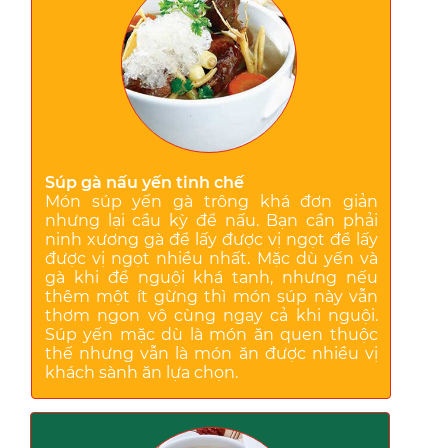
Súp gà nấu yến tinh chế
Món súp yến gà trông khá đơn giản
nhưng lại cầu kỳ để nấu. Bạn cần phải
ninh xương gà để lấy được vị ngọt để lấy
được vị ngọt nhiều nhất. Mặc dù yến và
gà khi để nguội khá tanh, nhưng nếu
thêm một ít gừng thì món súp này vẫn
thơm ngon vô cùng ngay cả khi nguội.
Súp yến mặc dù là món ăn quen thuộc
thế nhưng vẫn là món ăn được nhiều vị
khách sành ăn lựa chọn.