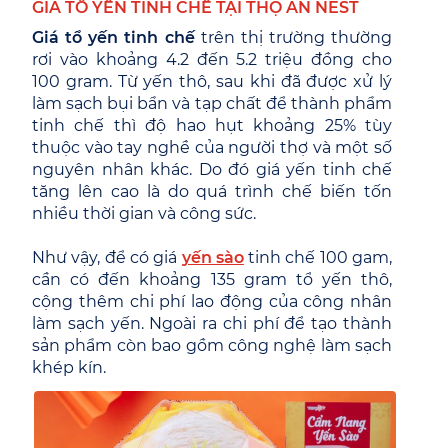
GIÁ TỔ YẾN TINH CHẾ TẠI THỌ AN NEST
Giá tổ yến tinh chế
trên thị trường thường
rơi vào khoảng 4.2 đến 5.2 triệu đồng cho
100 gram. Từ yến thô, sau khi đã được xử lý
làm sạch bụi bẩn và tạp chất để thành phẩm
tinh chế thì độ hao hụt khoảng 25% tùy
thuộc vào tay nghề của người thợ và một số
nguyên nhân khác. Do đó giá yến tinh chế
tăng lên cao là do quá trình chế biến tốn
nhiều thời gian và công sức.
Như vậy, để có giá
yến sào
tinh chế 100 gam,
cần có đến khoảng 135 gram tổ yến thô,
cộng thêm chi phí lao động của công nhân
làm sạch yến. Ngoài ra chi phí để tạo thành
sản phẩm còn bao gồm công nghệ làm sạch
khép kín.