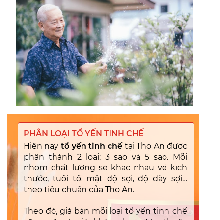
PHÂN LOẠI TỔ YẾN TINH CHẾ
Hiện nay
tổ yến tinh chế
tại Thọ An được
phân thành 2 loại: 3 sao và 5 sao. Mỗi
nhóm chất lượng sẽ khác nhau về kích
thước, tuổi tổ, mật độ sợi, độ dày sợi…
theo tiêu chuẩn của Thọ An.
Theo đó, giá bán mỗi loại tổ yến tinh chế