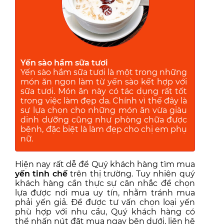
Yến sào hầm sữa tươi
Yến sào hầm sữa tươi là một trong những
món ăn ngon làm từ yến sào kết hợp với
sữa tươi. Món ăn này có tác dụng rất tốt
trong việc làm đẹp da. Chính vì thế đây là
sự lựa chọn cho những món ăn vừa giàu
dinh dưỡng cũng như phòng chữa được
bệnh, đặc biệt là làm đẹp cho chị em phụ
nữ.
Hiện nay rất dễ để Quý khách hàng tìm mua
yến tinh chế
trên thị trường. Tuy nhiên quý
khách hàng cần thực sự cân nhắc để chọn
lựa được nơi mua uy tín, nhằm tránh mua
phải yến giả. Để được tư vấn chọn loại yến
phù hợp với nhu cầu, Quý khách hàng có
thể nhấn nút đặt mua ngay bên dưới, liên hệ