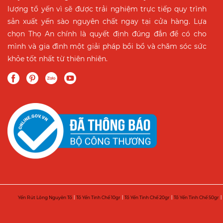
lượng tổ yến vì sẽ được trải nghiệm trực tiếp quy trình
sản xuất yến sào nguyên chất ngay tại cửa hàng. Lựa
chọn Thọ An chính là quyết định đúng đắn để có cho
mình và gia đình một giải pháp bồi bổ và chăm sóc sức
khỏe tốt nhất từ thiên nhiên.
Yến Rút Lông Nguyên Tổ
|
Tổ Yến Tinh Chế 10gr
|
Tổ Yến Tinh Chế 20gr
|
Tổ Yến Tinh Chế 50gr
|