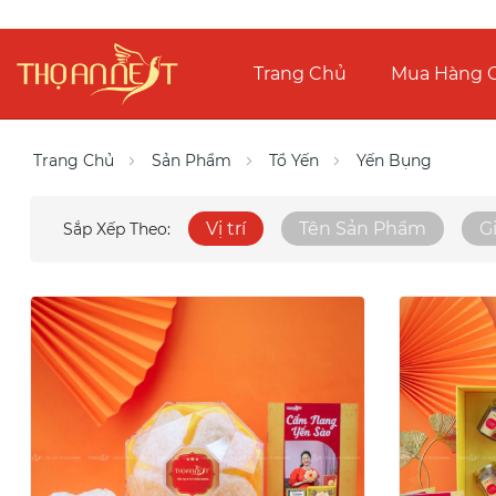
Trang Chủ
Mua Hàng O
Trang Chủ
Sản Phẩm
Tổ Yến
Yến Bụng
Vị trí
Tên Sản Phẩm
G
Sắp Xếp Theo: