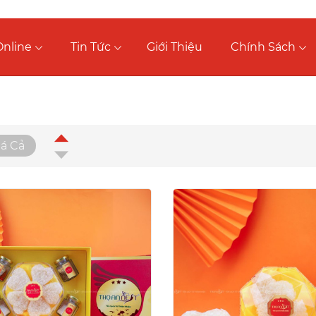
nline
Tin Tức
Giới Thiệu
Chính Sách
Thiết
iá Cả
lập
Thiết
theo
lập
hướng
theo
giảm
hướng
dần
tăng
dần