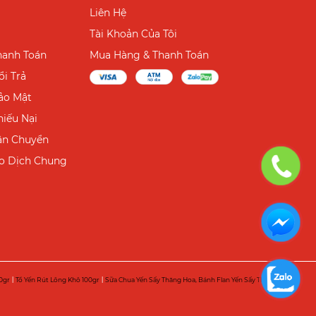
Liên Hệ
Tài Khoản Của Tôi
hanh Toán
Mua Hàng & Thanh Toán
i Trả
ảo Mật
hiếu Nại
ận Chuyển
ao Dịch Chung
0gr
|
Tổ Yến Rút Lông Khô 100gr
|
Sữa Chua Yến Sấy Thăng Hoa, Bánh Flan Yến Sấy Thăng Hoa