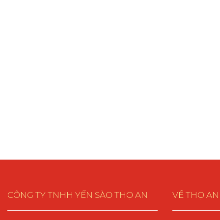
CÔNG TY TNHH YẾN SÀO THỌ AN
VỀ THỌ AN