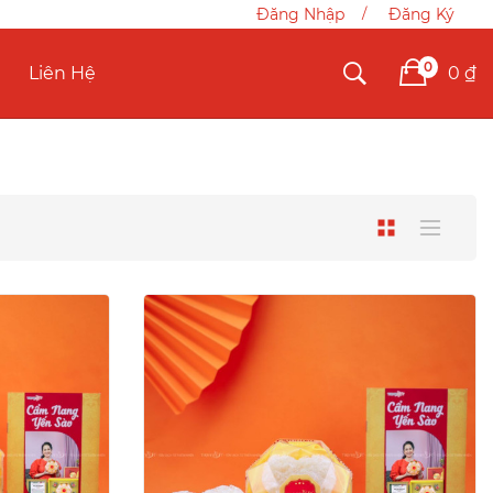
Đăng Nhập
Đăng Ký
0
0 ₫
Liên Hệ
Xem
Lưới
Danh
dưới
sách
dạng