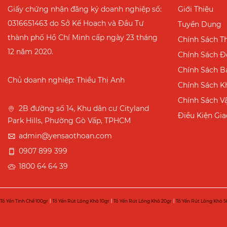
Giấy chứng nhận đăng ký doanh nghiệp số:
Giới Thiệu
0316651463 do Sở Kế Hoạch và Đầu Tư
Tuyển Dụng
thành phố Hồ Chí Minh cấp ngày 23 tháng
Chính Sách T
12 năm 2020.
Chính Sách Đổ
Chính Sách B
Chủ doanh nghiệp: Thiều Thị Anh
Chính Sách K
Chính Sách V
2B đường số 14, Khu dân cư Cityland
Điều Kiện Gi
Park Hills, Phường Gò Vấp, TPHCM
admin@yensaothoan.com
0907 899 399
1800 64 64 39
Tổ Yến Tinh Chế 100gr
|
Tổ Yến Rút Lông Khô 10gr
|
Tổ Yến Rút Lông Khô 20gr
|
Tổ Yến Rút Lông Khô 5